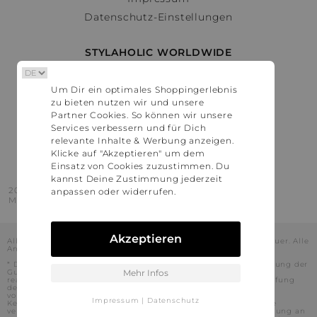
Datenschutz-Einstellungen
STYLAHOLIC WORLDWIDE
Deutschland
Um Dir ein optimales Shoppingerlebnis
Österreich
zu bieten nutzen wir und unsere
Schweiz
Partner Cookies. So können wir unsere
France
Services verbessern und für Dich
relevante Inhalte & Werbung anzeigen.
United States
Klicke auf "Akzeptieren" um dem
Einsatz von Cookies zuzustimmen. Du
kannst Deine Zustimmung jederzeit
2016 - 2026 © Stylaholic.
anpassen oder widerrufen.
Made for you with love in munich.
Akzeptieren
Alle Preise inkl. der jeweils geltenden gesetzlichen Mehrwertsteuer. Alle
Angaben ohne Gewähr.
* Die angezeigten Preise beinhalten Rabatte, die durch die Nutzung der
Gutschein-Codes auf den Seiten unserer Partner voraussichtlich
Mehr Infos
realisiert werden können. Stylaholic führt keine vollständige Prüfung
der Gutschein-Codes durch und es kann daher in Einzelfällen
vorkommen, dass die Gutscheine abweichend von unserem
Impressum
|
Datenschutz
Kenntnisstand bei dem jeweiligen Shop nicht oder nur teilweise
verwendet werden können. Darüber hinaus kann deren Verwendung an