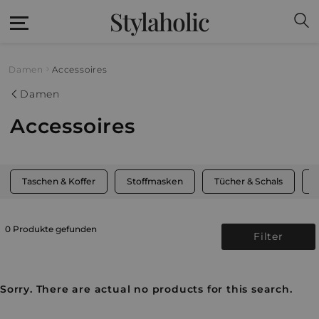
Stylaholic
Damen
Accessoires
Damen
Accessoires
Taschen & Koffer
Stoffmasken
Tücher & Schals
M
0 Produkte gefunden
Filter
Sorry. There are actual no products for this search.