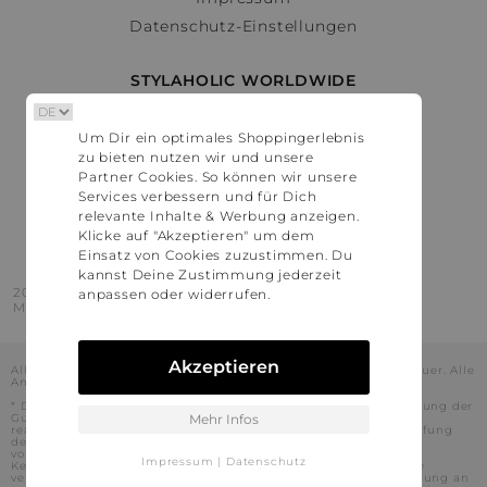
Datenschutz-Einstellungen
STYLAHOLIC WORLDWIDE
Deutschland
Um Dir ein optimales Shoppingerlebnis
Österreich
zu bieten nutzen wir und unsere
Schweiz
Partner Cookies. So können wir unsere
France
Services verbessern und für Dich
relevante Inhalte & Werbung anzeigen.
United States
Klicke auf "Akzeptieren" um dem
Einsatz von Cookies zuzustimmen. Du
kannst Deine Zustimmung jederzeit
2016 - 2026 © Stylaholic.
anpassen oder widerrufen.
Made for you with love in munich.
Akzeptieren
Alle Preise inkl. der jeweils geltenden gesetzlichen Mehrwertsteuer. Alle
Angaben ohne Gewähr.
* Die angezeigten Preise beinhalten Rabatte, die durch die Nutzung der
Gutschein-Codes auf den Seiten unserer Partner voraussichtlich
Mehr Infos
realisiert werden können. Stylaholic führt keine vollständige Prüfung
der Gutschein-Codes durch und es kann daher in Einzelfällen
vorkommen, dass die Gutscheine abweichend von unserem
Impressum
|
Datenschutz
Kenntnisstand bei dem jeweiligen Shop nicht oder nur teilweise
verwendet werden können. Darüber hinaus kann deren Verwendung an