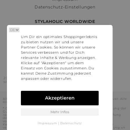
Datenschutz-Einstellungen
STYLAHOLIC WORLDWIDE
Deutschland
Um Dir ein optimales Shoppingerlebnis
Österreich
zu bieten nutzen wir und unsere
Schweiz
Partner Cookies. So können wir unsere
France
Services verbessern und für Dich
relevante Inhalte & Werbung anzeigen.
United States
Klicke auf "Akzeptieren" um dem
Einsatz von Cookies zuzustimmen. Du
kannst Deine Zustimmung jederzeit
2016 - 2026 © Stylaholic.
anpassen oder widerrufen.
Made for you with love in munich.
Akzeptieren
Alle Preise inkl. der jeweils geltenden gesetzlichen Mehrwertsteuer. Alle
Angaben ohne Gewähr.
* Die angezeigten Preise beinhalten Rabatte, die durch die Nutzung der
Gutschein-Codes auf den Seiten unserer Partner voraussichtlich
Mehr Infos
realisiert werden können. Stylaholic führt keine vollständige Prüfung
der Gutschein-Codes durch und es kann daher in Einzelfällen
vorkommen, dass die Gutscheine abweichend von unserem
Impressum
|
Datenschutz
Kenntnisstand bei dem jeweiligen Shop nicht oder nur teilweise
verwendet werden können. Darüber hinaus kann deren Verwendung an