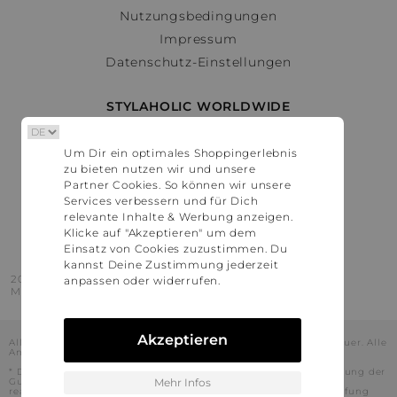
Nutzungsbedingungen
Impressum
Datenschutz-Einstellungen
STYLAHOLIC WORLDWIDE
Deutschland
Um Dir ein optimales Shoppingerlebnis
Österreich
zu bieten nutzen wir und unsere
Schweiz
Partner Cookies. So können wir unsere
France
Services verbessern und für Dich
relevante Inhalte & Werbung anzeigen.
United States
Klicke auf "Akzeptieren" um dem
Einsatz von Cookies zuzustimmen. Du
kannst Deine Zustimmung jederzeit
2016 - 2026 © Stylaholic.
anpassen oder widerrufen.
Made for you with love in munich.
Akzeptieren
Alle Preise inkl. der jeweils geltenden gesetzlichen Mehrwertsteuer. Alle
Angaben ohne Gewähr.
* Die angezeigten Preise beinhalten Rabatte, die durch die Nutzung der
Gutschein-Codes auf den Seiten unserer Partner voraussichtlich
Mehr Infos
realisiert werden können. Stylaholic führt keine vollständige Prüfung