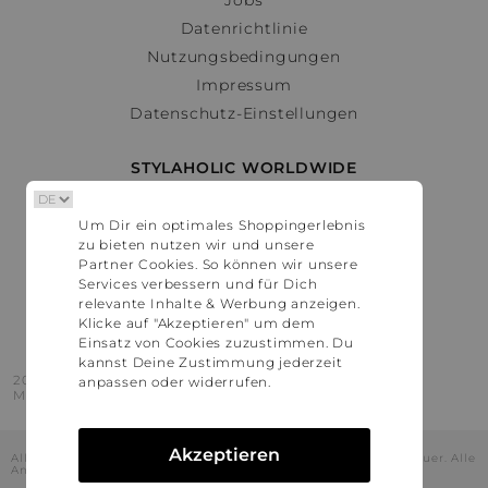
Datenrichtlinie
Nutzungsbedingungen
Impressum
Datenschutz-Einstellungen
STYLAHOLIC WORLDWIDE
Deutschland
Um Dir ein optimales Shoppingerlebnis
Österreich
zu bieten nutzen wir und unsere
Schweiz
Partner Cookies. So können wir unsere
France
Services verbessern und für Dich
relevante Inhalte & Werbung anzeigen.
United States
Klicke auf "Akzeptieren" um dem
Einsatz von Cookies zuzustimmen. Du
kannst Deine Zustimmung jederzeit
2016 - 2026 © Stylaholic.
anpassen oder widerrufen.
Made for you with love in munich.
Akzeptieren
Alle Preise inkl. der jeweils geltenden gesetzlichen Mehrwertsteuer. Alle
Angaben ohne Gewähr.