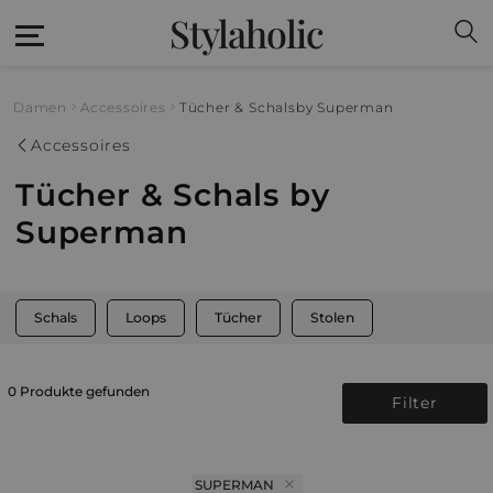
Stylaholic
Damen
Accessoires
Tücher & Schals
by Superman
Accessoires
Tücher & Schals by
Superman
Schals
Loops
Tücher
Stolen
0 Produkte gefunden
Filter
SUPERMAN