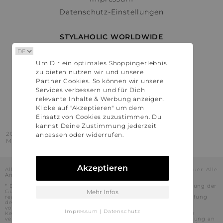
Datenschutz-Einstellungen
STYLAHOLIC WORLDWIDE
Deutschland
Um Dir ein optimales Shoppingerlebnis
Österreich
zu bieten nutzen wir und unsere
Schweiz
Partner Cookies. So können wir unsere
France
Services verbessern und für Dich
relevante Inhalte & Werbung anzeigen.
United States
Klicke auf "Akzeptieren" um dem
Einsatz von Cookies zuzustimmen. Du
kannst Deine Zustimmung jederzeit
2016 - 2026 © Stylaholic.
anpassen oder widerrufen.
Made for you with love in munich.
Akzeptieren
Alle Preise inkl. der jeweils geltenden gesetzlichen Mehrwertsteuer. Alle
Angaben ohne Gewähr.
* Die angezeigten Preise beinhalten Rabatte, die durch die Nutzung der
Gutschein-Codes auf den Seiten unserer Partner voraussichtlich
Mehr Infos
realisiert werden können. Stylaholic führt keine vollständige Prüfung
der Gutschein-Codes durch und es kann daher in Einzelfällen
vorkommen, dass die Gutscheine abweichend von unserem
Impressum
|
Datenschutz
Kenntnisstand bei dem jeweiligen Shop nicht oder nur teilweise
verwendet werden können. Darüber hinaus kann deren Verwendung an