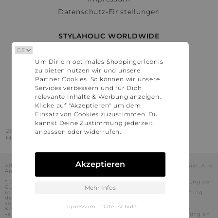
Datenschutz-Einstellungen
STYLAHOLIC WORLDWIDE
Deutschland
Um Dir ein optimales Shoppingerlebnis
Österreich
zu bieten nutzen wir und unsere
Schweiz
Partner Cookies. So können wir unsere
France
Services verbessern und für Dich
relevante Inhalte & Werbung anzeigen.
United States
Klicke auf "Akzeptieren" um dem
Einsatz von Cookies zuzustimmen. Du
kannst Deine Zustimmung jederzeit
2016 - 2026 © Stylaholic.
anpassen oder widerrufen.
Made for you with love in munich.
Akzeptieren
Alle Preise inkl. der jeweils geltenden gesetzlichen Mehrwertsteuer. Alle
Angaben ohne Gewähr.
* Die angezeigten Preise beinhalten Rabatte, die durch die Nutzung der
Gutschein-Codes auf den Seiten unserer Partner voraussichtlich
Mehr Infos
realisiert werden können. Stylaholic führt keine vollständige Prüfung
der Gutschein-Codes durch und es kann daher in Einzelfällen
vorkommen, dass die Gutscheine abweichend von unserem
Impressum
|
Datenschutz
Kenntnisstand bei dem jeweiligen Shop nicht oder nur teilweise
verwendet werden können. Darüber hinaus kann deren Verwendung an