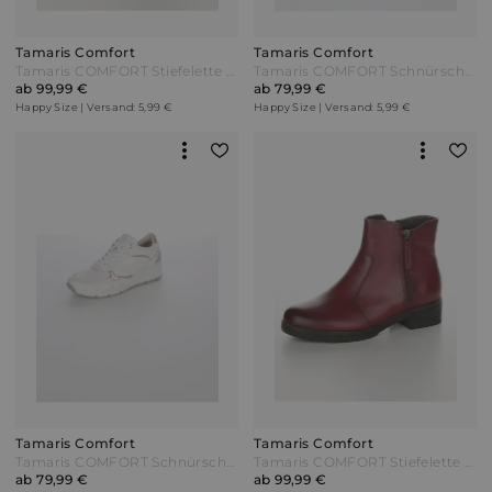
Tamaris Comfort
Tamaris Comfort
Tamaris COMFORT Stiefelette mit kuscheliger Innenausstattung Beige
Tamaris COMFORT Schnürschuh mit Perforation Schwarz
ab 99,99 €
ab 79,99 €
Happy Size | Versand: 5,99 €
Happy Size | Versand: 5,99 €
Tamaris Comfort
Tamaris Comfort
Tamaris COMFORT Schnürschuh Schaftrandpolsterung Weiß
Tamaris COMFORT Stiefelette mit seitlichen Reißverschlüssen Bordeaux Rot
ab 79,99 €
ab 99,99 €