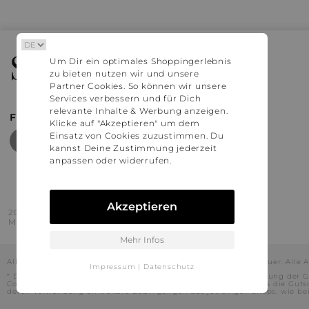
Stylaholic
Um Dir ein optimales Shoppingerlebnis
zu bieten nutzen wir und unsere
Partner Cookies. So können wir unsere
Services verbessern und für Dich
relevante Inhalte & Werbung anzeigen.
FIND MORE INSPIRATION
Klicke auf "Akzeptieren" um dem
Einsatz von Cookies zuzustimmen. Du
kannst Deine Zustimmung jederzeit
anpassen oder widerrufen.
Akzeptieren
2016 - 2026 © Stylaholic.
Made for you with love in munich.
Mehr Infos
Alle Preise inkl. der jeweils geltenden gesetzlichen Mehrwertsteuer. All
Impressum
|
Datenschutz
* Die angezeigten Preise beinhalten Rabatte, die durch die Nutzung der G
Codes durch und es kann daher in Einzelfällen vorkommen, dass die Gut
deren Verwendung an weitere Bedingungen des jeweiligen Shops, wie beisp