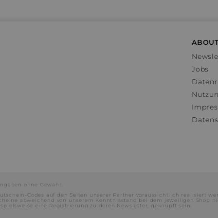
ABOUT
Newsle
Jobs
Datenr
Nutzu
Impre
Datens
e Angaben ohne Gewähr.
utschein-Codes auf den Seiten unserer Partner voraussichtlich realisiert we
scheine abweichend von unserem Kenntnisstand bei dem jeweiligen Shop ni
ielsweise eine Registrierung zu deren Newsletter, geknüpft sein.