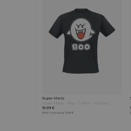
Super Mario
Super Mario - Boo - T-Shirt - schwarz
19,99 €
EMP | Versand: 5,99 €