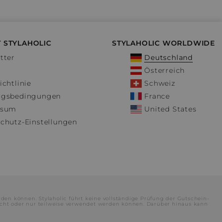
 STYLAHOLIC
STYLAHOLIC WORLDWIDE
tter
Deutschland
Österreich
ichtlinie
Schweiz
ngsbedingungen
France
ssum
United States
chutz-Einstellungen
rden können. Stylaholic führt keine vollständige Prüfung der Gutschein-
cht oder nur teilweise verwendet werden können. Darüber hinaus kann