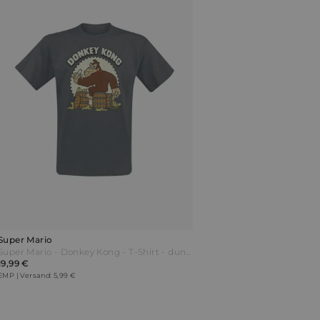
Super Mario
Super Mario - Donkey Kong - T-Shirt - dunkelgrau meliert
19,99 €
EMP | Versand: 5,99 €