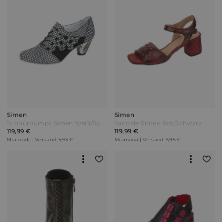
Simen
Simen
Schnürpumps Simen Weiß/Schwarz
Sandale Simen Rot/Schwarz
119,99 €
119,99 €
Miamoda | Versand: 5,95 €
Miamoda | Versand: 5,95 €