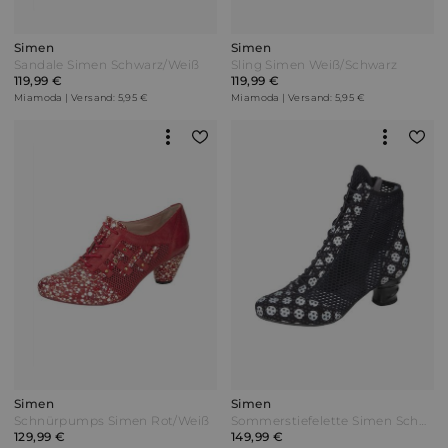
Simen
Simen
Sandale Simen Schwarz/Weiß
Sling Simen Weiß/Schwarz
119,99 €
119,99 €
Miamoda | Versand: 5,95 €
Miamoda | Versand: 5,95 €
Simen
Simen
Schnürpumps Simen Rot/Weiß
Sommerstiefelette Simen Schwarz
129,99 €
149,99 €