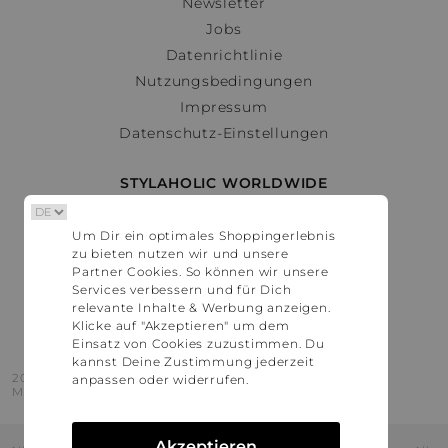
Newsletter
Jobs
Datenrichtlinie
Nutzungsbedingungen
Impressum
Datenschutz-Einstellungen
STYLAHOLIC WORLDWIDE
Deutschland
Um Dir ein optimales Shoppingerlebnis
Österreich
zu bieten nutzen wir und unsere
Schweiz
Partner Cookies. So können wir unsere
France
Services verbessern und für Dich
relevante Inhalte & Werbung anzeigen.
United States
Klicke auf "Akzeptieren" um dem
Einsatz von Cookies zuzustimmen. Du
kannst Deine Zustimmung jederzeit
2016 - 2026 © Stylaholic.
anpassen oder widerrufen.
Made for you with love in munich.
Akzeptieren