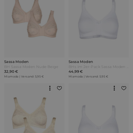
Sassa Moden
Sassa Moden
BH Sassa Moden Nude Beige
BHs im 2er-Pack Sassa Moden Weiß/Nude
32,90 €
44,99 €
Miamoda | Versand: 5,95 €
Miamoda | Versand: 5,95 €