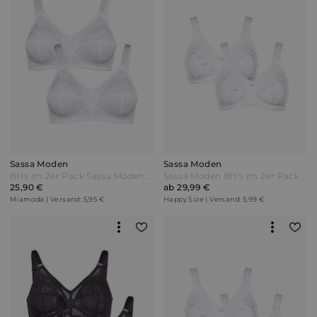
Sassa Moden
Sassa Moden
BHs im 2er Pack Sassa Moden Weiß
Sassa Moden BH's im 2er Pack mit Strasssteinchen 2x Weiß
25,90 €
ab 29,99 €
Miamoda | Versand: 5,95 €
Happy Size | Versand: 5,99 €