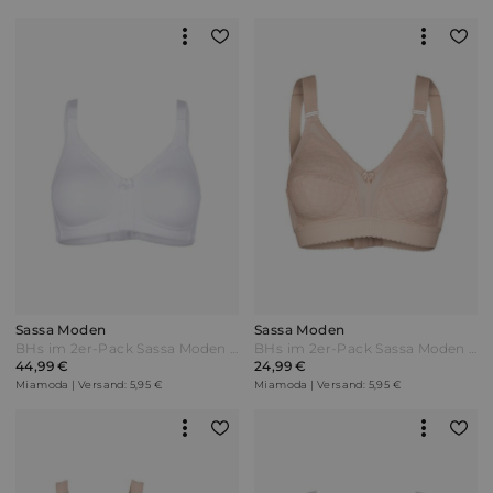
Sassa Moden
Sassa Moden
BHs im 2er-Pack Sassa Moden Weiß/Nude
BHs im 2er-Pack Sassa Moden Nude Beige
44,99 €
24,99 €
Miamoda | Versand: 5,95 €
Miamoda | Versand: 5,95 €