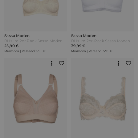
Sassa Moden
Sassa Moden
BHs im 2er Pack Sassa Moden Champagner Gelb
BHs im 2er-Pack Sassa Moden Weiß/Nude
25,90 €
39,99 €
Miamoda | Versand: 5,95 €
Miamoda | Versand: 5,95 €