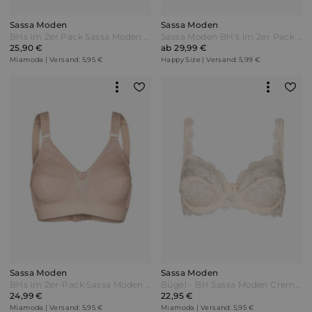
Sassa Moden
Sassa Moden
BHs im 2er Pack Sassa Moden Schwarz
Sassa Moden BH's im 2er Pack mit Strasssteinchen 2x Nude Beige
25,90 €
ab 29,99 €
Miamoda | Versand: 5,95 €
Happy Size | Versand: 5,99 €
Sassa Moden
Sassa Moden
BHs im 2er-Pack Sassa Moden Nude Beige
Bügel - BH Sassa Moden Creme-Weiß Beige
24,99 €
22,95 €
Miamoda | Versand: 5,95 €
Miamoda | Versand: 5,95 €