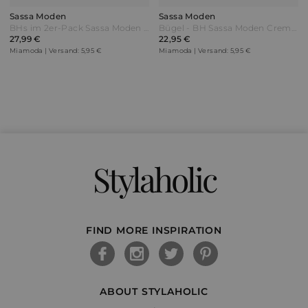
Sassa Moden
Sassa Moden
BHs im 2er-Pack Sassa Moden Nude Beige
Bügel - BH Sassa Moden Creme-Weiß Beige
27,99 €
22,95 €
Miamoda | Versand: 5,95 €
Miamoda | Versand: 5,95 €
Stylaholic
FIND MORE INSPIRATION
ABOUT STYLAHOLIC