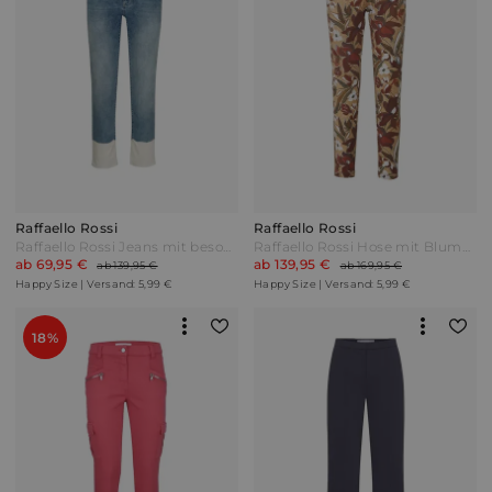
Raffaello Rossi
Raffaello Rossi
Raffaello Rossi Jeans mit besonderem Highlight am Saum Blue bleached Blau
Raffaello Rossi Hose mit Blumendruck Braun
ab 69,95 €
ab 139,95 €
ab 139,95 €
ab 169,95 €
Happy Size | Versand: 5,99 €
Happy Size | Versand: 5,99 €
18%