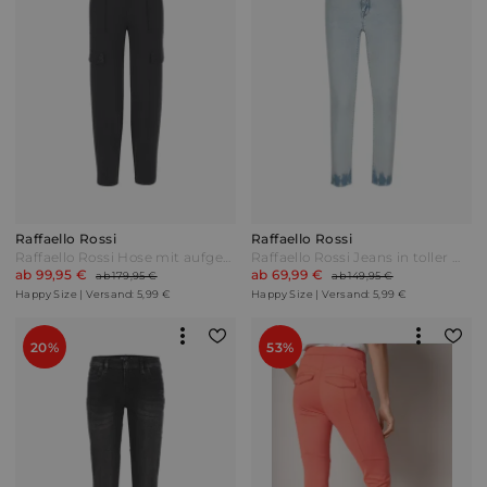
Raffaello Rossi
Raffaello Rossi
Raffaello Rossi Hose mit aufgesetzten Cargotaschen Schwarz
Raffaello Rossi Jeans in toller Waschung Blue bleached Blau
ab 99,95 €
ab 69,99 €
ab 179,95 €
ab 149,95 €
Happy Size | Versand: 5,99 €
Happy Size | Versand: 5,99 €
20%
53%