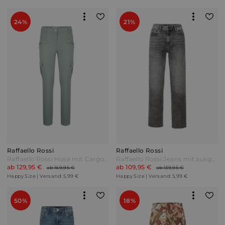
24%
21%
Raffaello Rossi
Raffaello Rossi
Raffaello Rossi Hose mit Cargotaschen Mintgrün
Raffaello Rossi Jeans mit ausgefranstem Saum Grey Grau
ab 129,95 €
ab 109,95 €
ab 169,95 €
ab 139,95 €
Happy Size | Versand: 5,99 €
Happy Size | Versand: 5,99 €
50%
18%