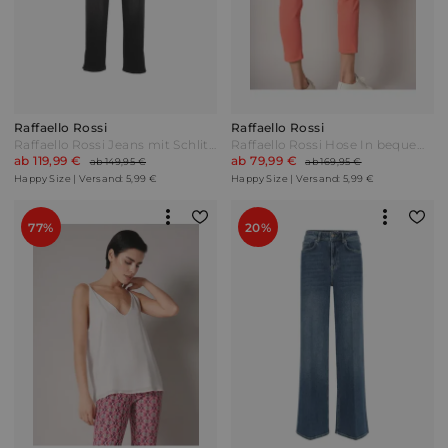
Raffaello Rossi
Raffaello Rossi
Raffaello Rossi Jeans mit Schlitz und Strassteinchen am Saum Dunkelgrau
Raffaello Rossi Hose In bequemer Schlupfform Koralle Rot
ab 119,99 €
ab 79,99 €
ab 149,95 €
ab 169,95 €
Happy Size | Versand: 5,99 €
Happy Size | Versand: 5,99 €
77%
20%