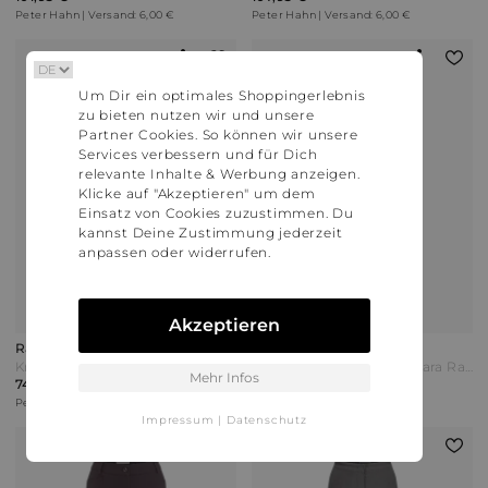
Peter Hahn | Versand: 6,00 €
Peter Hahn | Versand: 6,00 €
Um Dir ein optimales Shoppingerlebnis
zu bieten nutzen wir und unsere
Partner Cookies. So können wir unsere
Services verbessern und für Dich
relevante Inhalte & Werbung anzeigen.
Klicke auf "Akzeptieren" um dem
Einsatz von Cookies zuzustimmen. Du
kannst Deine Zustimmung jederzeit
anpassen oder widerrufen.
Akzeptieren
Raffaello Rossi
Raffaello Rossi
Knöchellange Wide Fit-Jersey-Hose Raffaello Rossi schwarz
Wide Fit-Hose Modell Milara Raffaello Rossi grün
Mehr Infos
74,95 €
179,95 €
Peter Hahn | Versand: 6,00 €
Peter Hahn | Versand: 6,00 €
Impressum
|
Datenschutz