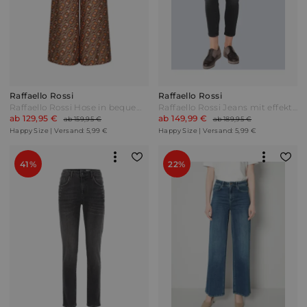
Raffaello Rossi
Raffaello Rossi
Raffaello Rossi Hose in bequemer Schlupfform Braun Gemustert
Raffaello Rossi Jeans mit effektvollem Strasssteinchenzier Grau
ab 129,95 €
ab 149,99 €
ab 159,95 €
ab 189,95 €
Happy Size | Versand: 5,99 €
Happy Size | Versand: 5,99 €
41%
22%