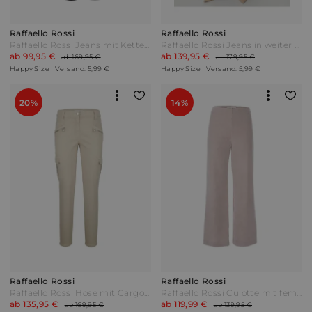
Raffaello Rossi
Raffaello Rossi
Raffaello Rossi Jeans mit Kettenverzierung Grau
Raffaello Rossi Jeans in weiter Beinform Blue Denim Blau
ab 99,95 €
ab 139,95 €
ab 169,95 €
ab 179,95 €
Happy Size | Versand: 5,99 €
Happy Size | Versand: 5,99 €
20%
14%
Raffaello Rossi
Raffaello Rossi
Raffaello Rossi Hose mit Cargotaschen Beige
Raffaello Rossi Culotte mit femininer Taillenbetonung Sand Beige
ab 135,95 €
ab 119,99 €
ab 169,95 €
ab 139,95 €