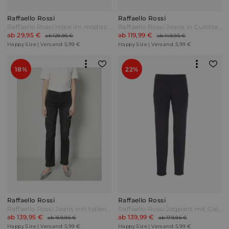
Raffaello Rossi
Raffaello Rossi
Raffaello Rossi Hose im modischen Druckdessin Rot/Pink/Rosé
Raffaello Rossi Jeans in Culotte-Form Blau
ab 29,95 €
ab 119,99 €
ab 129,95 €
ab 149,95 €
Happy Size | Versand: 5,99 €
Happy Size | Versand: 5,99 €
18%
22%
Raffaello Rossi
Raffaello Rossi
Raffaello Rossi Jeans mit tollen Details Black Denim Schwarz
Raffaello Rossi Jogpant mit Galonstreifen Schwarz
ab 139,95 €
ab 139,99 €
ab 169,95 €
ab 179,95 €
Happy Size | Versand: 5,99 €
Happy Size | Versand: 5,99 €