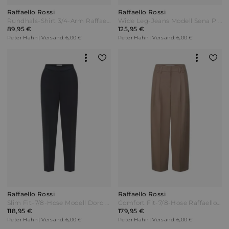
Raffaello Rossi
Raffaello Rossi
Rundhals-Shirt 3/4-Arm Raffaello Rossi blau
Wide Leg-Jeans Modell Sena P Raffaello Rossi denim Blau
89,95 €
125,95 €
Peter Hahn | Versand: 6,00 €
Peter Hahn | Versand: 6,00 €
Raffaello Rossi
Raffaello Rossi
Slim Fit-7/8-Hose Modell Doro Raffaello Rossi blau
Comfort Fit-7/8-Hose Raffaello Rossi braun
118,95 €
179,95 €
Peter Hahn | Versand: 6,00 €
Peter Hahn | Versand: 6,00 €