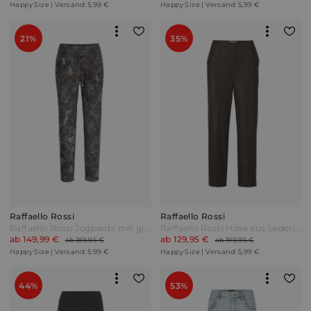
Happy Size | Versand: 5,99 €
Happy Size | Versand: 5,99 €
21%
35%
Raffaello Rossi
Raffaello Rossi
Raffaello Rossi Jogpants mit glitzernder Außenseite im allover Design Grün
Raffaello Rossi Hose aus Lederimitat Braun
ab 149,99 €
ab 129,95 €
ab 189,95 €
ab 199,95 €
Happy Size | Versand: 5,99 €
Happy Size | Versand: 5,99 €
44%
53%