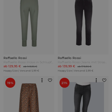
Raffaello Rossi
Raffaello Rossi
Raffaello Rossi Hose in Schlupfform Salbeigrün
Raffaello Rossi Jeans mit Strassdeko im Rautedessin Dunkelgrau
ab 129,95 €
ab 139,99 €
ab 149,95 €
ab 179,95 €
Happy Size | Versand: 5,99 €
Happy Size | Versand: 5,99 €
19%
21%