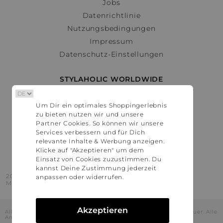
Jobs
Datenrichtlinie
Nutzungsbedingungen
Impressum
Datenschutz-Einstellungen
STYLAHOLIC WORLDWIDE
Deutschland
Um Dir ein optimales Shoppingerlebnis
Österreich
zu bieten nutzen wir und unsere
Schweiz
Partner Cookies. So können wir unsere
France
Services verbessern und für Dich
relevante Inhalte & Werbung anzeigen.
United States
Klicke auf "Akzeptieren" um dem
Einsatz von Cookies zuzustimmen. Du
kannst Deine Zustimmung jederzeit
2016 - 2026 © Stylaholic.
anpassen oder widerrufen.
Made for you with love in munich.
Akzeptieren
Alle Preise inkl. der jeweils geltenden gesetzlichen Mehrwertsteuer. Alle
Angaben ohne Gewähr.