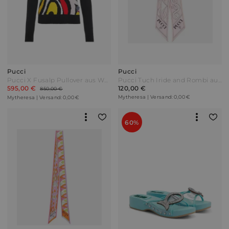
Pucci
Pucci
Pucci X Fusalp Pullover aus Wolle Schwarz
Pucci Tuch Iride and Rombi aus Seiden-Twill Pink
595,00 €
120,00 €
850,00 €
Mytheresa | Versand: 0,00 €
Mytheresa | Versand: 0,00 €
60%