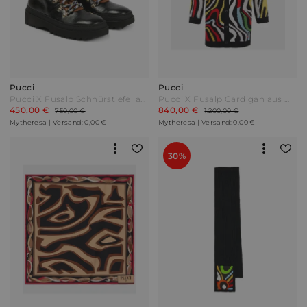
Pucci
Pucci
Pucci X Fusalp Schnürstiefel aus Leder Bunt
Pucci X Fusalp Cardigan aus Wolle Bunt
450,00 €
840,00 €
750,00 €
1.200,00 €
Mytheresa | Versand: 0,00 €
Mytheresa | Versand: 0,00 €
30%