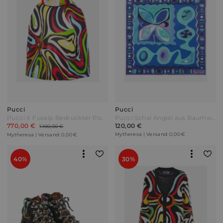
Pucci
Pucci
Pucci X Fusalp Bedruckter Poncho Bunt
Pucci Schal Angoli aus Baumwolle Blau
770,00 €
120,00 €
1.100,00 €
Mytheresa | Versand: 0,00 €
Mytheresa | Versand: 0,00 €
40%
30%