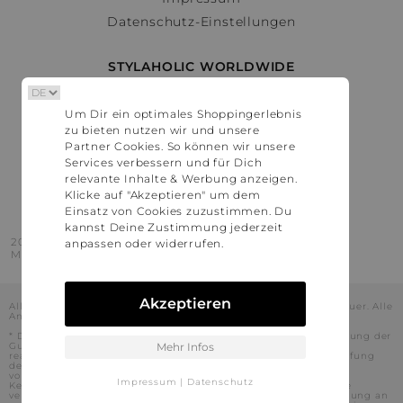
Datenschutz-Einstellungen
STYLAHOLIC WORLDWIDE
Deutschland
Um Dir ein optimales Shoppingerlebnis
Österreich
zu bieten nutzen wir und unsere
Schweiz
Partner Cookies. So können wir unsere
France
Services verbessern und für Dich
relevante Inhalte & Werbung anzeigen.
United States
Klicke auf "Akzeptieren" um dem
Einsatz von Cookies zuzustimmen. Du
kannst Deine Zustimmung jederzeit
2016 - 2026 © Stylaholic.
anpassen oder widerrufen.
Made for you with love in munich.
Akzeptieren
Alle Preise inkl. der jeweils geltenden gesetzlichen Mehrwertsteuer. Alle
Angaben ohne Gewähr.
* Die angezeigten Preise beinhalten Rabatte, die durch die Nutzung der
Gutschein-Codes auf den Seiten unserer Partner voraussichtlich
Mehr Infos
realisiert werden können. Stylaholic führt keine vollständige Prüfung
der Gutschein-Codes durch und es kann daher in Einzelfällen
vorkommen, dass die Gutscheine abweichend von unserem
Impressum
|
Datenschutz
Kenntnisstand bei dem jeweiligen Shop nicht oder nur teilweise
verwendet werden können. Darüber hinaus kann deren Verwendung an