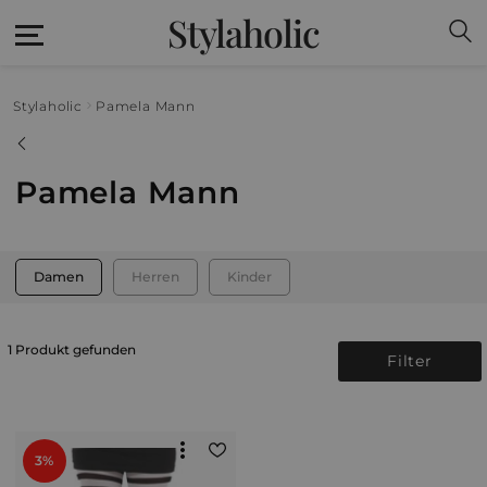
Stylaholic
Stylaholic
Pamela Mann
Pamela Mann
Damen
Herren
Kinder
1 Produkt gefunden
Filter
3%