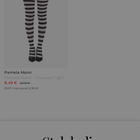
Pamela Mann
Pamela Mann - Twickers Tights - Strumpfhose - schwarz|weiß
8,49 €
8,79 €
EMP | Versand: 5,99 €