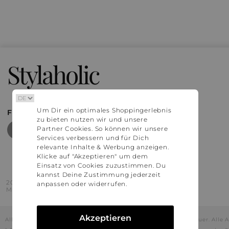
Stylaholic
Um Dir ein optimales Shoppingerlebnis
FIND MORE INSPIRATION
zu bieten nutzen wir und unsere
Partner Cookies. So können wir unsere
Services verbessern und für Dich
relevante Inhalte & Werbung anzeigen.
Klicke auf "Akzeptieren" um dem
Einsatz von Cookies zuzustimmen. Du
kannst Deine Zustimmung jederzeit
2016 - 2026 © Stylaholic.
anpassen oder widerrufen.
Made for you with love in munich.
Akzeptieren
Alle Preise inkl. der jeweils geltenden gesetzlichen Mehrwertsteuer. All