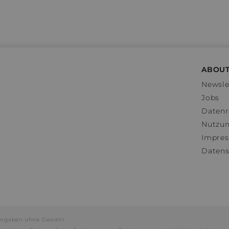
ABOUT
Newsle
Jobs
Datenr
Nutzu
Impre
Datens
e Angaben ohne Gewähr.