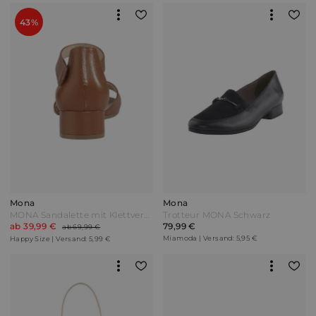
43%
Mona
Mona
MONA Sandalette mit Klettverschluss Cognac Braun
Trotteur MONA Schwarz
ab 39,99 €
79,99 €
ab 69,99 €
Miamoda | Versand: 5,95 €
Happy Size | Versand: 5,99 €