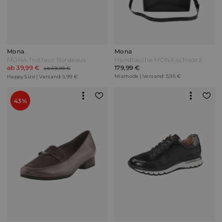
Mona
Mona
MONA Trotteur Bordeaux
Handtasche MONA schwarz
ab 39,99 €
179,99 €
ab 69,99 €
Miamoda | Versand: 5,95 €
Happy Size | Versand: 5,99 €
43%