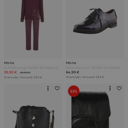
Mona
Mona
Schlafanzug MONA Bordeaux/Ecru Rot
Schnürschuh MONA Dunkelblau
39,95 €
64,99 €
49,95 €
Miamoda | Versand: 5,95 €
Miamoda | Versand: 5,95 €
33%