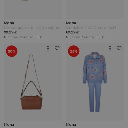
Mona
Mona
Umhängetasche MONA cognac-kroko Braun
Sandale MONA Creme-Weiß
99,99 €
69,99 €
Miamoda | Versand: 5,95 €
Miamoda | Versand: 5,95 €
50%
25%
Mona
Mona