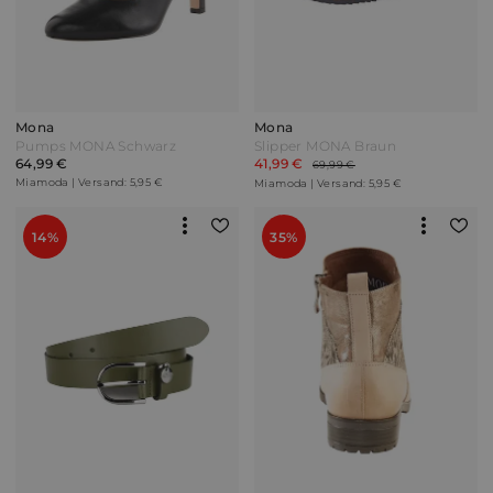
Mona
Mona
Pumps MONA Schwarz
Slipper MONA Braun
64,99 €
41,99 €
69,99 €
Miamoda | Versand: 5,95 €
Miamoda | Versand: 5,95 €
14%
35%