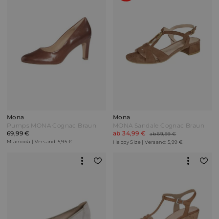
Mona
Mona
Pumps MONA Cognac Braun
MONA Sandale Cognac Braun
69,99 €
ab 34,99 €
ab 69,99 €
Miamoda | Versand: 5,95 €
Happy Size | Versand: 5,99 €