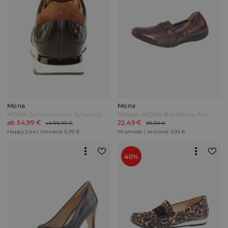
Mona
Mona
MONA Schnürschuh Schwarz
Slipper MONA Bordeaux Rot
ab 54,99 €
22,49 €
ab 89,99 €
89,99 €
Happy Size | Versand: 5,99 €
Miamoda | Versand: 5,95 €
40%