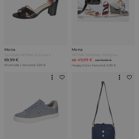
Mona
Mona
Sandale MONA Schwarz
MONA Sandale Hellgrau
69,99 €
ab 49,99 €
ab 79,99 €
Miamoda | Versand: 5,95 €
Happy Size | Versand: 5,99 €