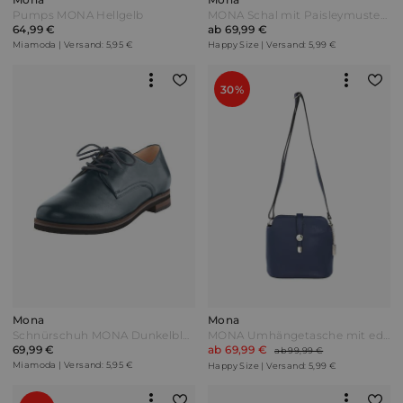
Pumps MONA Hellgelb
MONA Schal mit Paisleymuster Lila/Gold Bunt
64,99 €
ab 69,99 €
Miamoda | Versand: 5,95 €
Happy Size | Versand: 5,99 €
30%
Mona
Mona
Schnürschuh MONA Dunkelblau
MONA Umhängetasche mit edlem Verschluss Marineblau
69,99 €
ab 69,99 €
ab 99,99 €
Miamoda | Versand: 5,95 €
Happy Size | Versand: 5,99 €