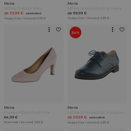
Mona
Mona
MONA Trotteur Grau
MONA Schnürschuh Schwarz
ab 39,99 €
ab 99,99 €
ab 69,99 €
Happy Size | Versand: 5,99 €
Happy Size | Versand: 5,99 €
54%
Mona
Mona
Pumps MONA Rosé Pink
MONA Schnürschuh in klassischer Optik Dunkelblau
64,99 €
ab 29,99 €
ab 64,99 €
Miamoda | Versand: 5,95 €
Happy Size | Versand: 5,99 €