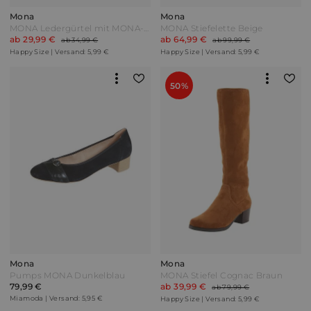
Mona
Mona
MONA Ledergürtel mit MONA-Anhänger Khaki Oliv
MONA Stiefelette Beige
ab 29,99 €
ab 64,99 €
ab 34,99 €
ab 99,99 €
Happy Size | Versand: 5,99 €
Happy Size | Versand: 5,99 €
50%
Mona
Mona
Pumps MONA Dunkelblau
MONA Stiefel Cognac Braun
79,99 €
ab 39,99 €
ab 79,99 €
Miamoda | Versand: 5,95 €
Happy Size | Versand: 5,99 €