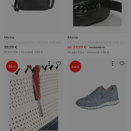
Mona
Mona
Umhängetasche MONA schwarz-kroko
MONA Umhängetasche mit schönem Kettenelement Schwarz
99,99 €
ab 39,99 €
ab 59,99 €
Miamoda | Versand: 5,95 €
Happy Size | Versand: 5,99 €
38%
44%