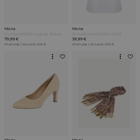
Mona
Mona
Pumps MONA Cognac Braun
Achselhemd MONA Weiß
79,99 €
39,99 €
Miamoda | Versand: 5,95 €
Miamoda | Versand: 5,95 €
Mona
Mona