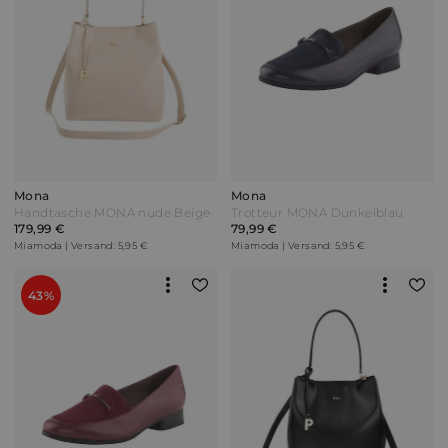
Mona
Mona
Handtasche MONA nude Beige
Trotteur MONA Dunkelblau
179,99 €
79,99 €
Miamoda | Versand: 5,95 €
Miamoda | Versand: 5,95 €
43%