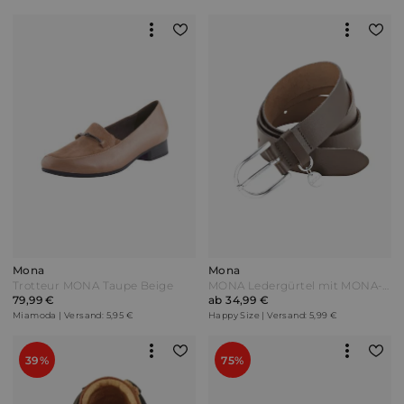
Mona
Mona
Trotteur MONA Taupe Beige
MONA Ledergürtel mit MONA-Anhänger Dunkelbraun
79,99 €
ab 34,99 €
Miamoda | Versand: 5,95 €
Happy Size | Versand: 5,99 €
39%
75%