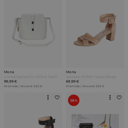
Mona
Mona
Umhängetasche MONA Weiß
Sandale MONA Taupe Beige
99,99 €
69,99 €
Miamoda | Versand: 5,95 €
Miamoda | Versand: 5,95 €
38%