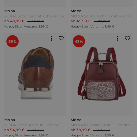
Mona
Mona
MONA Shopper mit schöner Lochung Marine Weiß
MONA Schnürschuh mit Perforation Blau
ab 49,99 €
ab 49,99 €
ab 79,99 €
ab 89,99 €
Happy Size | Versand: 5,99 €
Happy Size | Versand: 5,99 €
39%
43%
Mona
Mona
MONA Schnürschuh Cognac Braun
MONA Rucksack mit Glitzersteinchen Bordeaux Rot
ab 54,99 €
ab 39,99 €
ab 89,99 €
ab 69,99 €
Happy Size | Versand: 5,99 €
Happy Size | Versand: 5,99 €