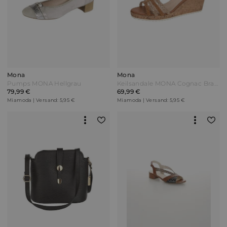
Mona
Mona
Pumps MONA Hellgrau
Keilsandale MONA Cognac Braun
79,99 €
69,99 €
Miamoda | Versand: 5,95 €
Miamoda | Versand: 5,95 €