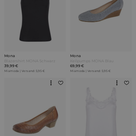
Mona
Mona
Blazershirt MONA Schwarz
Keilpumps MONA Blau
39,99 €
69,99 €
Miamoda | Versand: 5,95 €
Miamoda | Versand: 5,95 €