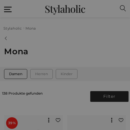
Stylaholic
Stylaholic
Mona
Mona
Damen
Herren
Kinder
138 Produkte gefunden
Filter
39%