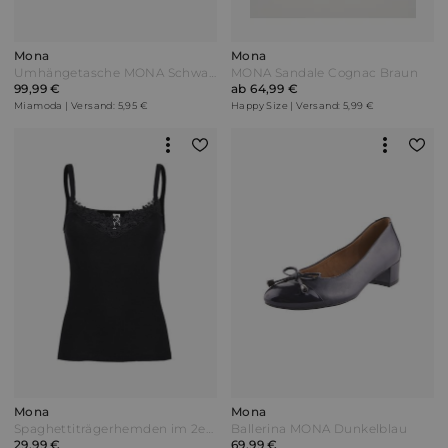
Mona
Mona
Umhängetasche MONA Schwarz
MONA Sandale Cognac Braun
99,99 €
ab 64,99 €
Miamoda | Versand: 5,95 €
Happy Size | Versand: 5,99 €
Mona
Mona
Spaghettiträgerhemden im 2er-Pack MONA Schwarz
Ballerina MONA Dunkelblau
29,99 €
69,99 €