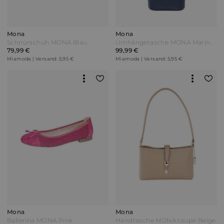
Mona
Mona
Schnürschuh MONA Blau
Umhängetasche MONA Marineblau
79,99 €
99,99 €
Miamoda | Versand: 5,95 €
Miamoda | Versand: 5,95 €
Mona
Mona
Ballerina MONA Pink
Handtasche MONA taupe Beige