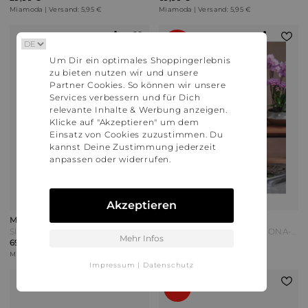
Miamoda | Versand: 5,95 €
Miamoda | Versand: 5,95 €
14%
Um Dir ein optimales Shoppingerlebnis
zu bieten nutzen wir und unsere
Partner Cookies. So können wir unsere
Services verbessern und für Dich
relevante Inhalte & Werbung anzeigen.
Klicke auf "Akzeptieren" um dem
Einsatz von Cookies zuzustimmen. Du
kannst Deine Zustimmung jederzeit
anpassen oder widerrufen.
Akzeptieren
Mona
Mona
Slipper MONA Multicolor Grau
MONA Ledergürtel mit MONA-Anhänger Marineblau
Mehr Infos
69,99 €
ab 29,99 €
ab 34,99 €
Miamoda | Versand: 5,95 €
Happy Size | Versand: 5,99 €
Impressum
|
Datenschutz
30%