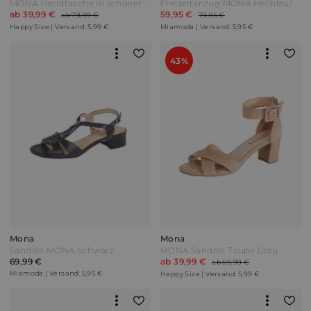
MONA Handtasche in schöner Flechtoptik Braun/Blau
Freizeitanzug MONA Hellblau/Altrosa/Grün
ab 39,99 €
59,95 €
ab 79,99 €
79,95 €
Happy Size | Versand: 5,99 €
Miamoda | Versand: 5,95 €
43%
Mona
Mona
Sandale MONA Schwarz
MONA Sandale Taupe Grau
69,99 €
ab 39,99 €
ab 69,99 €
Miamoda | Versand: 5,95 €
Happy Size | Versand: 5,99 €