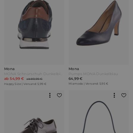
Mona
Mona
MONA Schnürschuh Dunkelblau
Pumps MONA Dunkelblau
ab 54,99 €
64,99 €
ab 89,99 €
Miamoda | Versand: 5,95 €
Happy Size | Versand: 5,99 €