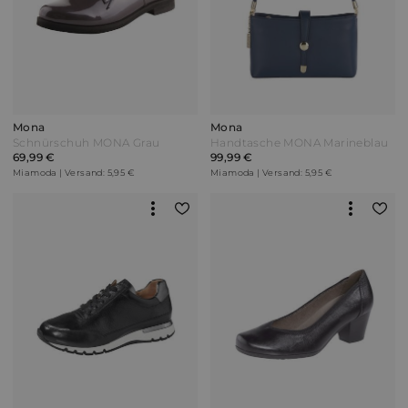
Mona
Mona
Schnürschuh MONA Grau
Handtasche MONA Marineblau
69,99 €
99,99 €
Miamoda | Versand: 5,95 €
Miamoda | Versand: 5,95 €