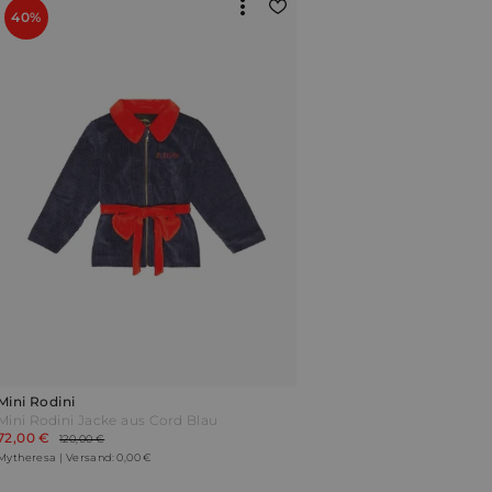
40%
Mini Rodini
Mini Rodini Jacke aus Cord Blau
72,00 €
120,00 €
Mytheresa | Versand: 0,00 €