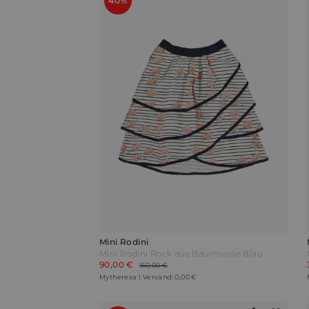
40%
Mini Rodini
Mini Rodini Rock aus Baumwolle Blau
90,00 €
150,00 €
Mytheresa | Versand: 0,00 €