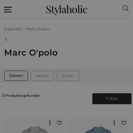
Stylaholic
Stylaholic
Marc O'polo
Marc O'polo
Damen
Herren
Kinder
3 Produkte gefunden
Filter