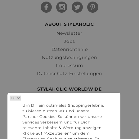
ABOUT STYLAHOLIC
Newsletter
Jobs
Datenrichtlinie
Nutzungsbedingungen
Impressum
Datenschutz-Einstellungen
STYLAHOLIC WORLDWIDE
Deutschland
Um Dir ein optimales Shoppingerlebnis
Österreich
zu bieten nutzen wir und unsere
Schweiz
Partner Cookies. So können wir unsere
France
Services verbessern und für Dich
relevante Inhalte & Werbung anzeigen.
United States
Klicke auf "Akzeptieren" um dem
Einsatz von Cookies zuzustimmen. Du