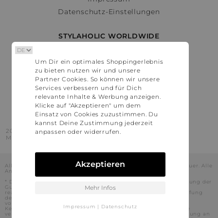
Datenschutz-Einstellungen
STYLAHOLIC WORLDWIDE
Deutschland
Um Dir ein optimales Shoppingerlebnis
Österreich
zu bieten nutzen wir und unsere
Schweiz
Partner Cookies. So können wir unsere
France
Services verbessern und für Dich
relevante Inhalte & Werbung anzeigen.
United States
Klicke auf "Akzeptieren" um dem
Einsatz von Cookies zuzustimmen. Du
kannst Deine Zustimmung jederzeit
2016 - 2026 © Stylaholic.
anpassen oder widerrufen.
Made for you with love in munich.
Akzeptieren
Alle Preise inkl. der jeweils geltenden gesetzlichen Mehrwertsteuer. Alle
Angaben ohne Gewähr.
* Die angezeigten Preise beinhalten Rabatte, die durch die Nutzung der
Gutschein-Codes auf den Seiten unserer Partner voraussichtlich
Mehr Infos
realisiert werden können. Stylaholic führt keine vollständige Prüfung
der Gutschein-Codes durch und es kann daher in Einzelfällen
vorkommen, dass die Gutscheine abweichend von unserem
Impressum
|
Datenschutz
Kenntnisstand bei dem jeweiligen Shop nicht oder nur teilweise
verwendet werden können. Darüber hinaus kann deren Verwendung an