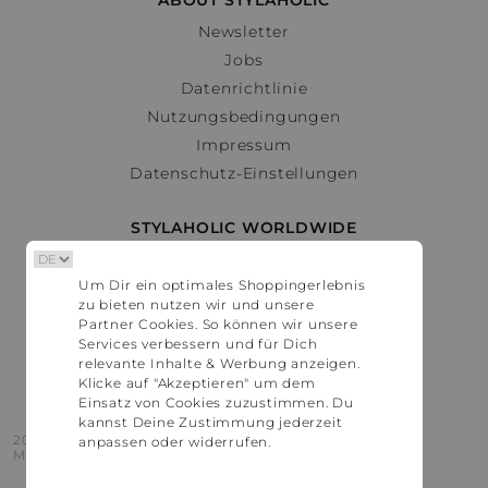
ABOUT STYLAHOLIC
Newsletter
Jobs
Datenrichtlinie
Nutzungsbedingungen
Impressum
Datenschutz-Einstellungen
STYLAHOLIC WORLDWIDE
Deutschland
Um Dir ein optimales Shoppingerlebnis
Österreich
zu bieten nutzen wir und unsere
Schweiz
Partner Cookies. So können wir unsere
France
Services verbessern und für Dich
relevante Inhalte & Werbung anzeigen.
United States
Klicke auf "Akzeptieren" um dem
Einsatz von Cookies zuzustimmen. Du
kannst Deine Zustimmung jederzeit
2016 - 2026 © Stylaholic.
anpassen oder widerrufen.
Made for you with love in munich.