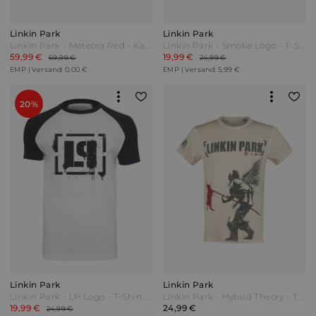
Linkin Park
Linkin Park
Linkin Park - Meteora Red - Kapuzenjacke - schwarz - EMP Exklusiv!
Linkin Park - Smoke Logo - T-Shirt - schwarz - EMP Exklusiv!
59,99 €
19,99 €
69,99 €
24,99 €
EMP | Versand: 0,00 €
EMP | Versand: 5,99 €
20%
Linkin Park
Linkin Park
Linkin Park - LP Logo - T-Shirt - weiß| schwarz - EMP Exklusiv!
Linkin Park - Hybrid Theory - T-Shirt - altweiß - EMP Exklusiv!
19,99 €
24,99 €
24,99 €