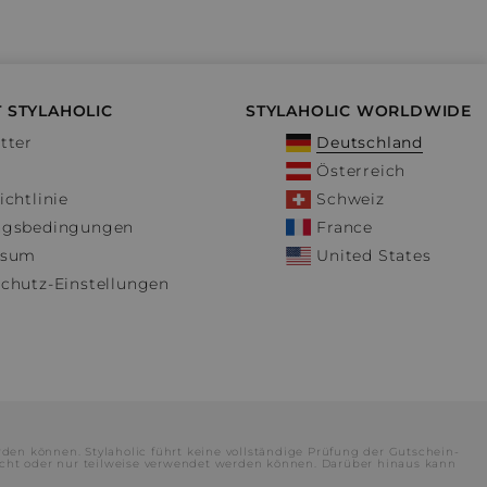
 STYLAHOLIC
STYLAHOLIC WORLDWIDE
tter
Deutschland
Österreich
ichtlinie
Schweiz
ngsbedingungen
France
ssum
United States
chutz-Einstellungen
rden können. Stylaholic führt keine vollständige Prüfung der Gutschein-
cht oder nur teilweise verwendet werden können. Darüber hinaus kann