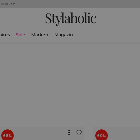
+ Marken
Stylaholic
oires
Sale
Marken
Magazin
68%
60%