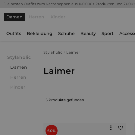
Die besten Outfits zum Nachshoppen aus 100.000+ Produkten und 7.000
Damen
Herren
Kinder
Outfits
Bekleidung
Schuhe
Beauty
Sport
Access
Stylaholic
Laimer
Stylaholic
Damen
Laimer
Herren
Kinder
5 Produkte gefunden
60%