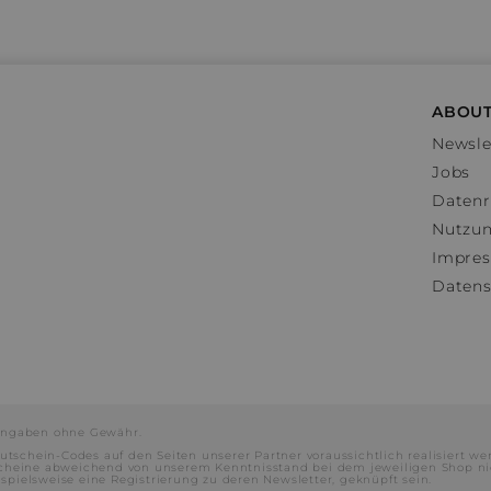
ABOUT
Newsle
Jobs
Datenr
Nutzu
Impre
Datens
e Angaben ohne Gewähr.
utschein-Codes auf den Seiten unserer Partner voraussichtlich realisiert we
scheine abweichend von unserem Kenntnisstand bei dem jeweiligen Shop ni
ielsweise eine Registrierung zu deren Newsletter, geknüpft sein.