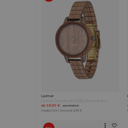
Laimer
Laimer Damenuhr 0080 Elvira Braun
ab 59,90 €
ab 149,90 €
Happy Size | Versand: 5,99 €