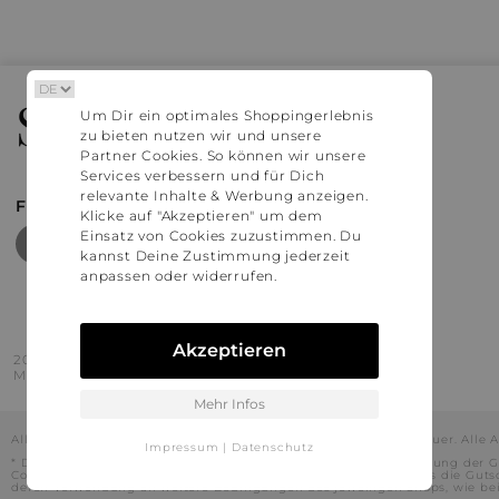
Stylaholic
Um Dir ein optimales Shoppingerlebnis
zu bieten nutzen wir und unsere
Partner Cookies. So können wir unsere
Services verbessern und für Dich
relevante Inhalte & Werbung anzeigen.
FIND MORE INSPIRATION
Klicke auf "Akzeptieren" um dem
Einsatz von Cookies zuzustimmen. Du
kannst Deine Zustimmung jederzeit
anpassen oder widerrufen.
Akzeptieren
2016 - 2026 © Stylaholic.
Made for you with love in munich.
Mehr Infos
Alle Preise inkl. der jeweils geltenden gesetzlichen Mehrwertsteuer. All
Impressum
|
Datenschutz
* Die angezeigten Preise beinhalten Rabatte, die durch die Nutzung der G
Codes durch und es kann daher in Einzelfällen vorkommen, dass die Gut
deren Verwendung an weitere Bedingungen des jeweiligen Shops, wie beisp