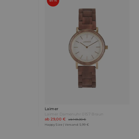
81%
Laimer
Laimer Damenuhr 0157 Braun
ab 29,00 €
ab 149,00 €
Happy Size | Versand: 5,99 €