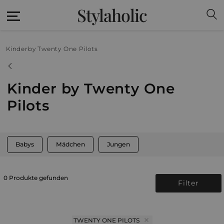
Stylaholic
Kinder
by Twenty One Pilots
Kinder by Twenty One
Pilots
Babys
Mädchen
Jungen
0 Produkte gefunden
Filter
TWENTY ONE PILOTS