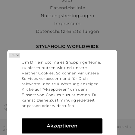
Datenrichtlinie
Nutzungsbedingungen
Impressum
Datenschutz-Einstellungen
STYLAHOLIC WORLDWIDE
Deutschland
Um Dir ein optimales Shoppingerlebnis
Österreich
zu bieten nutzen wir und unsere
Schweiz
Partner Cookies. So können wir unsere
France
Services verbessern und für Dich
relevante Inhalte & Werbung anzeigen.
United States
Klicke auf "Akzeptieren" um dem
Einsatz von Cookies zuzustimmen. Du
kannst Deine Zustimmung jederzeit
2016 - 2026 © Stylaholic.
anpassen oder widerrufen.
Made for you with love in munich.
Akzeptieren
Alle Preise inkl. der jeweils geltenden gesetzlichen Mehrwertsteuer. Alle
Angaben ohne Gewähr.