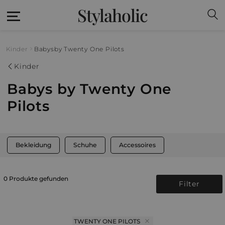
Stylaholic
Kinder
Babys
by Twenty One Pilots
Kinder
Babys by Twenty One
Pilots
Bekleidung
Schuhe
Accessoires
0 Produkte gefunden
Filter
TWENTY ONE PILOTS