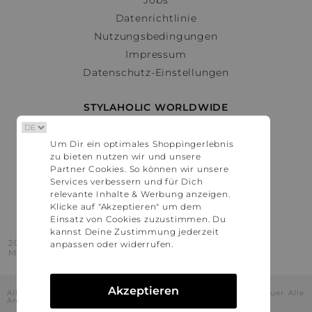
Datenrichtlinie
Nutzungsbedingungen
Impressum
Datenschutz-Einstellungen
STYLAHOLIC WORLDWIDE
Deutschland
Um Dir ein optimales Shoppingerlebnis
Österreich
zu bieten nutzen wir und unsere
Schweiz
Partner Cookies. So können wir unsere
France
Services verbessern und für Dich
relevante Inhalte & Werbung anzeigen.
United States
Klicke auf "Akzeptieren" um dem
Einsatz von Cookies zuzustimmen. Du
kannst Deine Zustimmung jederzeit
2016 - 2026 © Stylaholic.
anpassen oder widerrufen.
Made for you with love in munich.
Akzeptieren
Alle Preise inkl. der jeweils geltenden gesetzlichen Mehrwertsteuer. Alle
Angaben ohne Gewähr.