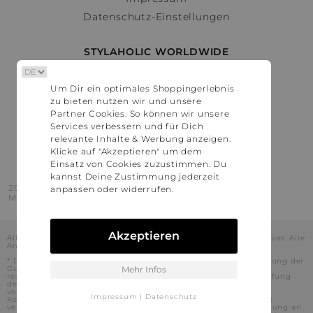
Datenschutz-Einstellungen
STYLAHOLIC WORLDWIDE
Deutschland
Um Dir ein optimales Shoppingerlebnis
Österreich
zu bieten nutzen wir und unsere
Schweiz
Partner Cookies. So können wir unsere
France
Services verbessern und für Dich
relevante Inhalte & Werbung anzeigen.
United States
Klicke auf "Akzeptieren" um dem
Einsatz von Cookies zuzustimmen. Du
kannst Deine Zustimmung jederzeit
2016 - 2026 © Stylaholic.
anpassen oder widerrufen.
Made for you with love in munich.
Akzeptieren
Alle Preise inkl. der jeweils geltenden gesetzlichen Mehrwertsteuer. Alle
Angaben ohne Gewähr.
* Die angezeigten Preise beinhalten Rabatte, die durch die Nutzung der
Gutschein-Codes auf den Seiten unserer Partner voraussichtlich
Mehr Infos
realisiert werden können. Stylaholic führt keine vollständige Prüfung
der Gutschein-Codes durch und es kann daher in Einzelfällen
vorkommen, dass die Gutscheine abweichend von unserem
Impressum
|
Datenschutz
Kenntnisstand bei dem jeweiligen Shop nicht oder nur teilweise
verwendet werden können. Darüber hinaus kann deren Verwendung an