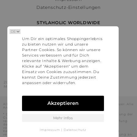
Datenschutz-Einstellungen
STYLAHOLIC WORLDWIDE
Deutschland
Um Dir ein optimales Shoppingerlebnis
Österreich
zu bieten nutzen wir und unsere
Schweiz
Partner Cookies. So können wir unsere
France
Services verbessern und für Dich
relevante Inhalte & Werbung anzeigen.
United States
Klicke auf "Akzeptieren" um dem
Einsatz von Cookies zuzustimmen. Du
kannst Deine Zustimmung jederzeit
2016 - 2026 © Stylaholic.
anpassen oder widerrufen.
Made for you with love in munich.
Akzeptieren
Alle Preise inkl. der jeweils geltenden gesetzlichen Mehrwertsteuer. Alle
Angaben ohne Gewähr.
* Die angezeigten Preise beinhalten Rabatte, die durch die Nutzung der
Gutschein-Codes auf den Seiten unserer Partner voraussichtlich
Mehr Infos
realisiert werden können. Stylaholic führt keine vollständige Prüfung
der Gutschein-Codes durch und es kann daher in Einzelfällen
vorkommen, dass die Gutscheine abweichend von unserem
Impressum
|
Datenschutz
Kenntnisstand bei dem jeweiligen Shop nicht oder nur teilweise
verwendet werden können. Darüber hinaus kann deren Verwendung an