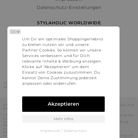
Datenschutz-Einstellungen
STYLAHOLIC WORLDWIDE
Deutschland
Um Dir ein optimales Shoppingerlebnis
Österreich
zu bieten nutzen wir und unsere
Schweiz
Partner Cookies. So können wir unsere
France
Services verbessern und für Dich
relevante Inhalte & Werbung anzeigen.
United States
Klicke auf "Akzeptieren" um dem
Einsatz von Cookies zuzustimmen. Du
kannst Deine Zustimmung jederzeit
2016 - 2026 © Stylaholic.
anpassen oder widerrufen.
Made for you with love in munich.
Akzeptieren
Alle Preise inkl. der jeweils geltenden gesetzlichen Mehrwertsteuer. Alle
Angaben ohne Gewähr.
* Die angezeigten Preise beinhalten Rabatte, die durch die Nutzung der
Gutschein-Codes auf den Seiten unserer Partner voraussichtlich
Mehr Infos
realisiert werden können. Stylaholic führt keine vollständige Prüfung
der Gutschein-Codes durch und es kann daher in Einzelfällen
vorkommen, dass die Gutscheine abweichend von unserem
Impressum
|
Datenschutz
Kenntnisstand bei dem jeweiligen Shop nicht oder nur teilweise
verwendet werden können. Darüber hinaus kann deren Verwendung an