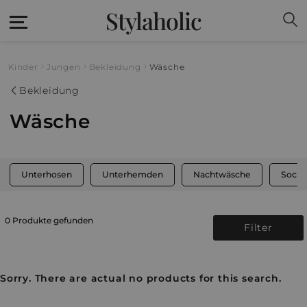
Stylaholic
Kinder
Jungen
Bekleidung
Wäsche
Bekleidung
Wäsche
Unterhosen
Unterhemden
Nachtwäsche
Socke
0 Produkte gefunden
Filter
Sorry. There are actual no products for this search.