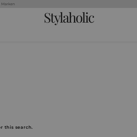
+ Marken
Stylaholic
r this search.