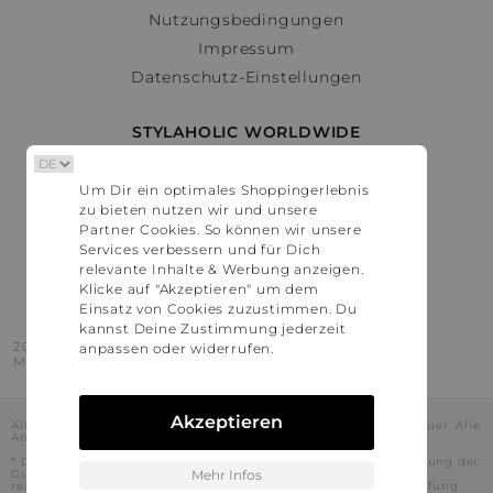
Nutzungsbedingungen
Impressum
Datenschutz-Einstellungen
STYLAHOLIC WORLDWIDE
Deutschland
Um Dir ein optimales Shoppingerlebnis
Österreich
zu bieten nutzen wir und unsere
Schweiz
Partner Cookies. So können wir unsere
France
Services verbessern und für Dich
relevante Inhalte & Werbung anzeigen.
United States
Klicke auf "Akzeptieren" um dem
Einsatz von Cookies zuzustimmen. Du
kannst Deine Zustimmung jederzeit
2016 - 2026 © Stylaholic.
anpassen oder widerrufen.
Made for you with love in munich.
Akzeptieren
Alle Preise inkl. der jeweils geltenden gesetzlichen Mehrwertsteuer. Alle
Angaben ohne Gewähr.
* Die angezeigten Preise beinhalten Rabatte, die durch die Nutzung der
Gutschein-Codes auf den Seiten unserer Partner voraussichtlich
Mehr Infos
realisiert werden können. Stylaholic führt keine vollständige Prüfung