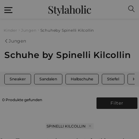
Stylaholic
Kinder
Jungen
Schuhe
by Spinelli Kilcollin
Jungen
Schuhe by Spinelli Kilcollin
Sneaker
Sandalen
Halbschuhe
Stiefel
Ha
0 Produkte gefunden
Filter
SPINELLI KILCOLLIN