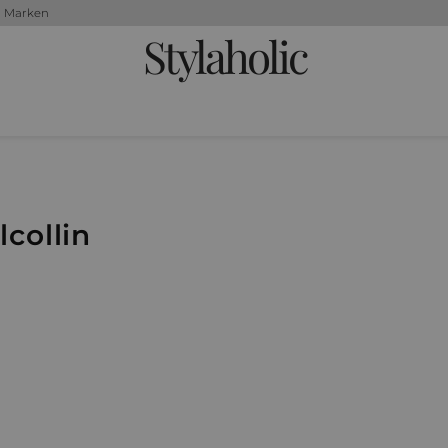
+ Marken
Stylaholic
lcollin