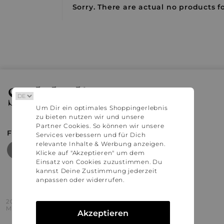
Sorry. There are actual no products fo
Stylaholic
Um Dir ein optimales Shoppingerlebnis
zu bieten nutzen wir und unsere
Partner Cookies. So können wir unsere
FIND MORE INSPIRATION
Services verbessern und für Dich
relevante Inhalte & Werbung anzeigen.
Klicke auf "Akzeptieren" um dem
Einsatz von Cookies zuzustimmen. Du
kannst Deine Zustimmung jederzeit
anpassen oder widerrufen.
2016 - 2026 © Stylaholic.
Made for you with love in munich.
Akzeptieren