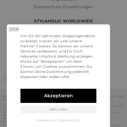
Datenschutz-Einstellungen
STYLAHOLIC WORLDWIDE
Deutschland
Um Dir ein optimales Shoppingerlebnis
Österreich
zu bieten nutzen wir und unsere
Schweiz
Partner Cookies. So können wir unsere
France
Services verbessern und für Dich
relevante Inhalte & Werbung anzeigen.
United States
Klicke auf "Akzeptieren" um dem
Einsatz von Cookies zuzustimmen. Du
kannst Deine Zustimmung jederzeit
2016 - 2026 © Stylaholic.
anpassen oder widerrufen.
Made for you with love in munich.
Akzeptieren
Alle Preise inkl. der jeweils geltenden gesetzlichen Mehrwertsteuer. Alle
Angaben ohne Gewähr.
* Die angezeigten Preise beinhalten Rabatte, die durch die Nutzung der
Gutschein-Codes auf den Seiten unserer Partner voraussichtlich
Mehr Infos
realisiert werden können. Stylaholic führt keine vollständige Prüfung
der Gutschein-Codes durch und es kann daher in Einzelfällen
vorkommen, dass die Gutscheine abweichend von unserem
Impressum
|
Datenschutz
Kenntnisstand bei dem jeweiligen Shop nicht oder nur teilweise
verwendet werden können. Darüber hinaus kann deren Verwendung an