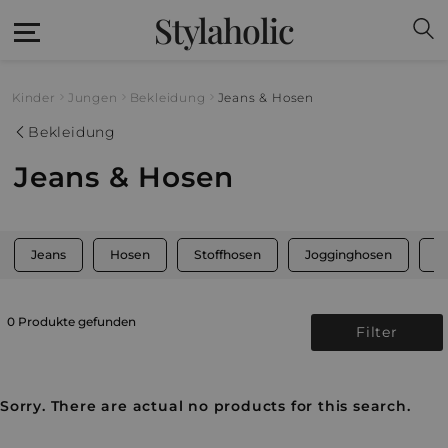
Stylaholic
Kinder
Jungen
Bekleidung
Jeans & Hosen
Bekleidung
Jeans & Hosen
Jeans
Hosen
Stoffhosen
Jogginghosen
S
0 Produkte gefunden
Filter
Sorry. There are actual no products for this search.