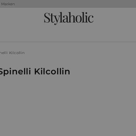
+ Marken
Stylaholic
elli Kilcollin
inelli Kilcollin