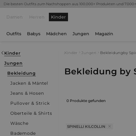
Die besten Outfits zum Nachshoppen aus 100.000+ Produkten und 7.000
Damen
Herren
Kinder
Outfits
Babys
Mädchen
Jungen
Magazin
Kinder
Kinder
Jungen
Bekleidung
by Spin
Jungen
Bekleidung by Sp
Bekleidung
Jacken & Mäntel
Jeans & Hosen
0 Produkte gefunden
Pullover & Strick
Oberteile & Shirts
Wäsche
SPINELLI KILCOLLIN
Bademode