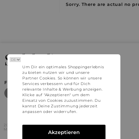
Sorry. There are actual no pr
Stylaholic
Um Dir ein optimales Shoppingerlebnis
zu bieten nutzen wir und unsere
Partner Cookies. So können wir unsere
FIND MORE INSPIRATION
Services verbessern und für Dich
relevante Inhalte & Werbung anzeigen.
Klicke auf "Akzeptieren" um dem
Einsatz von Cookies zuzustimmen. Du
kannst Deine Zustimmung jederzeit
anpassen oder widerrufen.
2016 - 2026 © Stylaholic.
Made for you with love in munich.
Akzeptieren