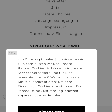
Newsletter
Jobs
Datenrichtlinie
Nutzungsbedingungen
Impressum
Datenschutz-Einstellungen
STYLAHOLIC WORLDWIDE
Deutschland
Um Dir ein optimales Shoppingerlebnis
Österreich
zu bieten nutzen wir und unsere
Schweiz
Partner Cookies. So können wir unsere
France
Services verbessern und für Dich
relevante Inhalte & Werbung anzeigen.
United States
Klicke auf "Akzeptieren" um dem
Einsatz von Cookies zuzustimmen. Du
kannst Deine Zustimmung jederzeit
2016 - 2026 © Stylaholic.
anpassen oder widerrufen.
Made for you with love in munich.