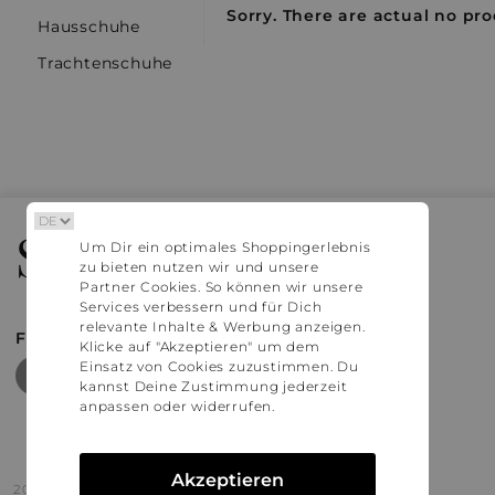
Sorry. There are actual no pro
Hausschuhe
Trachtenschuhe
Stylaholic
Um Dir ein optimales Shoppingerlebnis
zu bieten nutzen wir und unsere
Partner Cookies. So können wir unsere
Services verbessern und für Dich
relevante Inhalte & Werbung anzeigen.
FIND MORE INSPIRATION
Klicke auf "Akzeptieren" um dem
Einsatz von Cookies zuzustimmen. Du
kannst Deine Zustimmung jederzeit
anpassen oder widerrufen.
Akzeptieren
2016 - 2026 © Stylaholic.