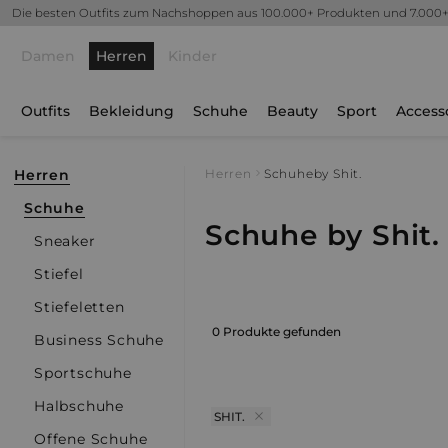
Die besten Outfits zum Nachshoppen aus 100.000+ Produkten und 7.000
Damen
Herren
Kinder
Outfits
Bekleidung
Schuhe
Beauty
Sport
Access
Herren
Herren
Schuhe
by Shit.
Schuhe
Schuhe by Shit.
Sneaker
Stiefel
Stiefeletten
0 Produkte gefunden
Business Schuhe
Sportschuhe
Halbschuhe
SHIT.
Offene Schuhe