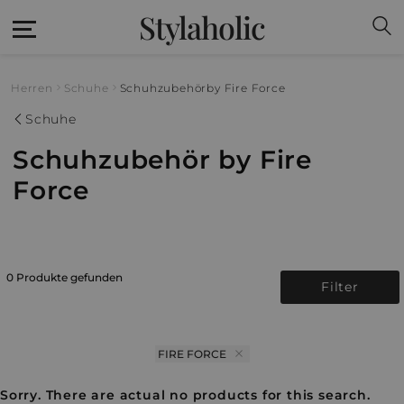
Stylaholic
Herren
Schuhe
Schuhzubehör
by Fire Force
Schuhe
Schuhzubehör by Fire
Force
0 Produkte gefunden
Filter
FIRE FORCE
Sorry. There are actual no products for this search.