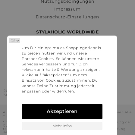
Nutzungsbedingungen
Impressum
Datenschutz-Einstellungen
STYLAHOLIC WORLDWIDE
Deutschland
Um Dir ein optimales Shoppingerlebnis
Österreich
zu bieten nutzen wir und unsere
Schweiz
Partner Cookies. So können wir unsere
France
Services verbessern und für Dich
relevante Inhalte & Werbung anzeigen.
United States
Klicke auf "Akzeptieren" um dem
Einsatz von Cookies zuzustimmen. Du
kannst Deine Zustimmung jederzeit
2016 - 2026 © Stylaholic.
anpassen oder widerrufen.
Made for you with love in munich.
Akzeptieren
Alle Preise inkl. der jeweils geltenden gesetzlichen Mehrwertsteuer. Alle
Angaben ohne Gewähr.
* Die angezeigten Preise beinhalten Rabatte, die durch die Nutzung der
Gutschein-Codes auf den Seiten unserer Partner voraussichtlich
Mehr Infos
realisiert werden können. Stylaholic führt keine vollständige Prüfung
der Gutschein-Codes durch und es kann daher in Einzelfällen