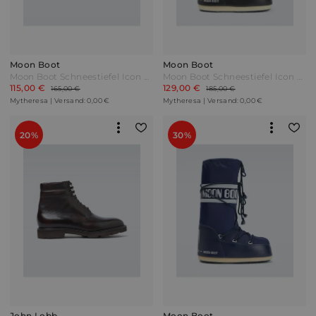
Moon Boot
Moon Boot
Moon Boot Schneestiefel Icon Low aus Nylon Grün
Moon Boot Schneestiefel Icon aus Nylon Schwarz
115,00 €
129,00 €
165,00 €
185,00 €
Mytheresa | Versand: 0,00 €
Mytheresa | Versand: 0,00 €
20%
30%
John Lobb
Moon Boot