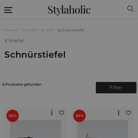
Stylaholic
Herren
Schuhe
Stiefel
Schnürstiefel
Stiefel
Schnürstiefel
6 Produkte gefunden
Filter
20%
30%