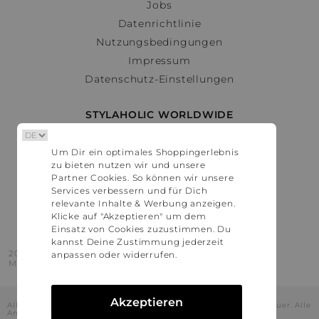
Jobs
Datenrichtlinie
Nutzungsbedingungen
Impressum
Datenschutz-Einstellungen
STYLAHOLIC WORLDWIDE
Deutschland
Um Dir ein optimales Shoppingerlebnis
Österreich
zu bieten nutzen wir und unsere
Schweiz
Partner Cookies. So können wir unsere
France
Services verbessern und für Dich
relevante Inhalte & Werbung anzeigen.
United States
Klicke auf "Akzeptieren" um dem
Einsatz von Cookies zuzustimmen. Du
kannst Deine Zustimmung jederzeit
2016 - 2026 © Stylaholic.
anpassen oder widerrufen.
Made for you with love in munich.
Akzeptieren
Alle Preise inkl. der jeweils geltenden gesetzlichen Mehrwertsteuer. Alle
Angaben ohne Gewähr.