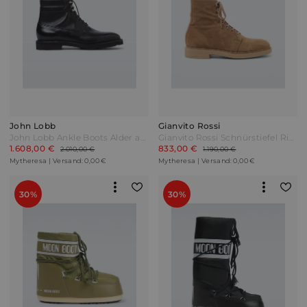
John Lobb
Gianvito Rossi
John Lobb Ankle Boots Alder aus Leder Schwarz
Gianvito Rossi Schnürstiefel Richard aus Veloursleder Braun
1.608,00 €
833,00 €
2.010,00 €
1.190,00 €
Mytheresa | Versand: 0,00 €
Mytheresa | Versand: 0,00 €
30%
30%