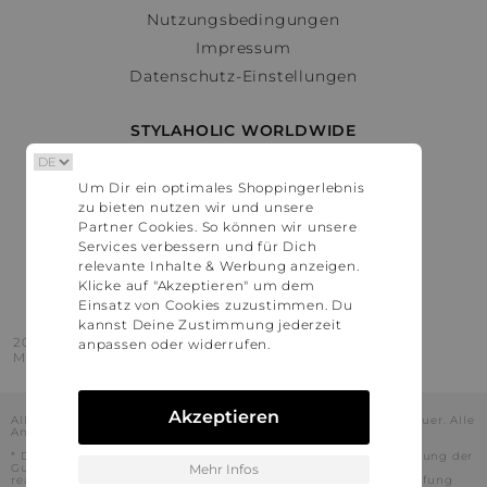
Nutzungsbedingungen
Impressum
Datenschutz-Einstellungen
STYLAHOLIC WORLDWIDE
Deutschland
Um Dir ein optimales Shoppingerlebnis
Österreich
zu bieten nutzen wir und unsere
Schweiz
Partner Cookies. So können wir unsere
France
Services verbessern und für Dich
relevante Inhalte & Werbung anzeigen.
United States
Klicke auf "Akzeptieren" um dem
Einsatz von Cookies zuzustimmen. Du
kannst Deine Zustimmung jederzeit
2016 - 2026 © Stylaholic.
anpassen oder widerrufen.
Made for you with love in munich.
Akzeptieren
Alle Preise inkl. der jeweils geltenden gesetzlichen Mehrwertsteuer. Alle
Angaben ohne Gewähr.
* Die angezeigten Preise beinhalten Rabatte, die durch die Nutzung der
Gutschein-Codes auf den Seiten unserer Partner voraussichtlich
Mehr Infos
realisiert werden können. Stylaholic führt keine vollständige Prüfung