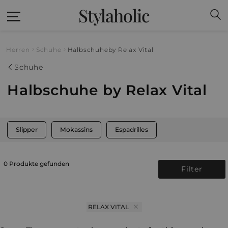
Stylaholic
Herren
Schuhe
Halbschuhe
by Relax Vital
Schuhe
Halbschuhe by Relax Vital
Slipper
Mokassins
Espadrilles
0 Produkte gefunden
Filter
RELAX VITAL