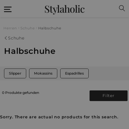
Stylaholic
Herren
Schuhe
Halbschuhe
Schuhe
Halbschuhe
Slipper
Mokassins
Espadrilles
0 Produkte gefunden
Filter
Sorry. There are actual no products for this search.