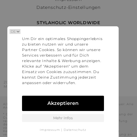
Datenschutz-Einstellungen
STYLAHOLIC WORLDWIDE
Deutschland
Um Dir ein optimales Shoppingerlebnis
Österreich
zu bieten nutzen wir und unsere
Schweiz
Partner Cookies. So können wir unsere
France
Services verbessern und für Dich
relevante Inhalte & Werbung anzeigen.
United States
Klicke auf "Akzeptieren" um dem
Einsatz von Cookies zuzustimmen. Du
kannst Deine Zustimmung jederzeit
2016 - 2026 © Stylaholic.
anpassen oder widerrufen.
Made for you with love in munich.
Akzeptieren
Alle Preise inkl. der jeweils geltenden gesetzlichen Mehrwertsteuer. Alle
Angaben ohne Gewähr.
* Die angezeigten Preise beinhalten Rabatte, die durch die Nutzung der
Gutschein-Codes auf den Seiten unserer Partner voraussichtlich
Mehr Infos
realisiert werden können. Stylaholic führt keine vollständige Prüfung
der Gutschein-Codes durch und es kann daher in Einzelfällen
vorkommen, dass die Gutscheine abweichend von unserem
Impressum
|
Datenschutz
Kenntnisstand bei dem jeweiligen Shop nicht oder nur teilweise
verwendet werden können. Darüber hinaus kann deren Verwendung an