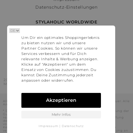
Datenschutz-Einstellungen
STYLAHOLIC WORLDWIDE
Deutschland
Um Dir ein optimales Shoppingerlebnis
Österreich
zu bieten nutzen wir und unsere
Schweiz
Partner Cookies. So können wir unsere
France
Services verbessern und für Dich
relevante Inhalte & Werbung anzeigen.
United States
Klicke auf "Akzeptieren" um dem
Einsatz von Cookies zuzustimmen. Du
kannst Deine Zustimmung jederzeit
2016 - 2026 © Stylaholic.
anpassen oder widerrufen.
Made for you with love in munich.
Akzeptieren
Alle Preise inkl. der jeweils geltenden gesetzlichen Mehrwertsteuer. Alle
Angaben ohne Gewähr.
* Die angezeigten Preise beinhalten Rabatte, die durch die Nutzung der
Gutschein-Codes auf den Seiten unserer Partner voraussichtlich
Mehr Infos
realisiert werden können. Stylaholic führt keine vollständige Prüfung
der Gutschein-Codes durch und es kann daher in Einzelfällen
vorkommen, dass die Gutscheine abweichend von unserem
Impressum
|
Datenschutz
Kenntnisstand bei dem jeweiligen Shop nicht oder nur teilweise
verwendet werden können. Darüber hinaus kann deren Verwendung an