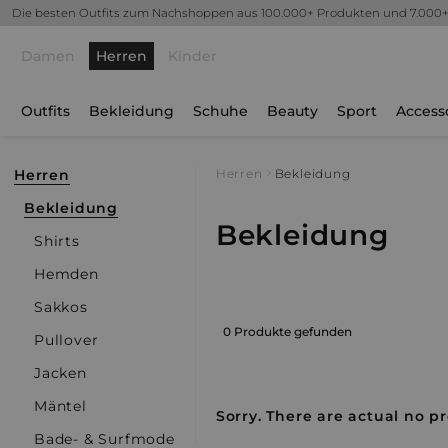
Die besten Outfits zum Nachshoppen aus 100.000+ Produkten und 7.000
Damen
Herren
Kinder
Outfits
Bekleidung
Schuhe
Beauty
Sport
Access
Herren
Herren
Bekleidung
Bekleidung
Bekleidung
Shirts
Hemden
Sakkos
0 Produkte gefunden
Pullover
Jacken
Mäntel
Sorry. There are actual no pr
Bade- & Surfmode