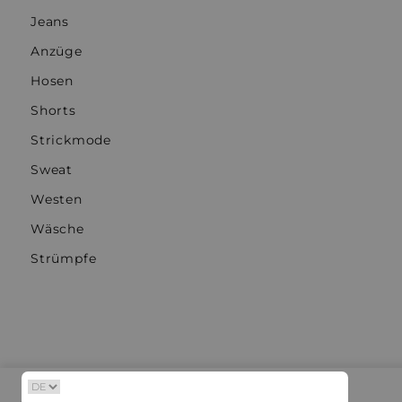
Jeans
Anzüge
Hosen
Shorts
Strickmode
Sweat
Westen
Wäsche
Strümpfe