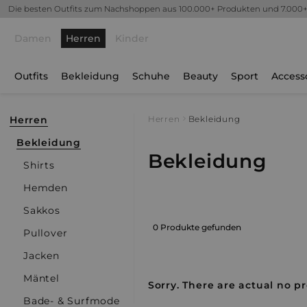
Die besten Outfits zum Nachshoppen aus 100.000+ Produkten und 7.000
Damen
Herren
Kinder
Outfits
Bekleidung
Schuhe
Beauty
Sport
Access
Herren
Herren
Bekleidung
Bekleidung
Bekleidung
Shirts
Hemden
Sakkos
0 Produkte gefunden
Pullover
Jacken
Mäntel
Sorry. There are actual no pr
Bade- & Surfmode