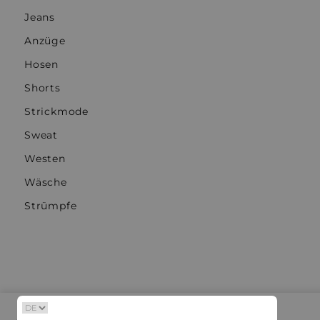
Jeans
Anzüge
Hosen
Shorts
Strickmode
Sweat
Westen
Wäsche
Strümpfe