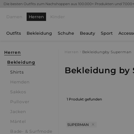
Die besten Outfits zum Nachshoppen aus 100.000+ Produkten und 7.000
Damen
Herren
Kinder
Outfits
Bekleidung
Schuhe
Beauty
Sport
Access
Herren
Herren
Bekleidung
by Superman
Bekleidung
Bekleidung by
Shirts
Hemden
Sakkos
1 Produkt gefunden
Pullover
Jacken
Mäntel
SUPERMAN
Bade- & Surfmode