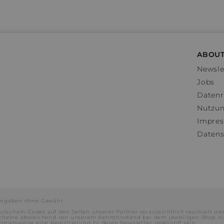
ABOUT
Newsle
Jobs
Datenr
Nutzu
Impre
Datens
e Angaben ohne Gewähr.
utschein-Codes auf den Seiten unserer Partner voraussichtlich realisiert we
scheine abweichend von unserem Kenntnisstand bei dem jeweiligen Shop ni
ielsweise eine Registrierung zu deren Newsletter, geknüpft sein.