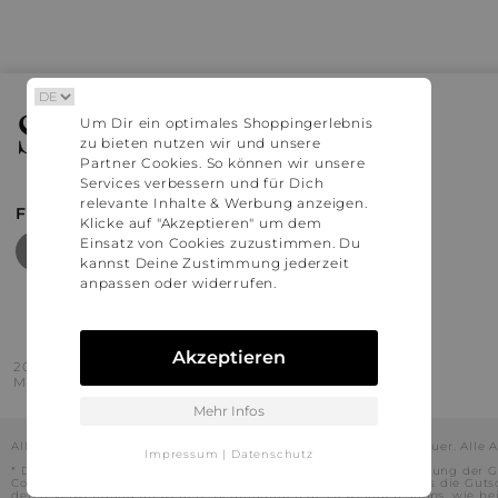
Stylaholic
Um Dir ein optimales Shoppingerlebnis
zu bieten nutzen wir und unsere
Partner Cookies. So können wir unsere
Services verbessern und für Dich
relevante Inhalte & Werbung anzeigen.
FIND MORE INSPIRATION
Klicke auf "Akzeptieren" um dem
Einsatz von Cookies zuzustimmen. Du
kannst Deine Zustimmung jederzeit
anpassen oder widerrufen.
Akzeptieren
2016 - 2026 © Stylaholic.
Made for you with love in munich.
Mehr Infos
Alle Preise inkl. der jeweils geltenden gesetzlichen Mehrwertsteuer. All
Impressum
|
Datenschutz
* Die angezeigten Preise beinhalten Rabatte, die durch die Nutzung der G
Codes durch und es kann daher in Einzelfällen vorkommen, dass die Gut
deren Verwendung an weitere Bedingungen des jeweiligen Shops, wie beisp