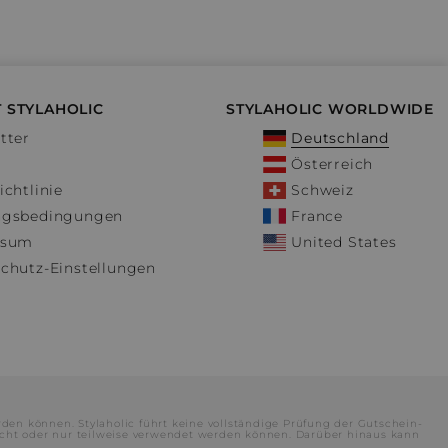
 STYLAHOLIC
STYLAHOLIC WORLDWIDE
tter
Deutschland
Österreich
ichtlinie
Schweiz
ngsbedingungen
France
ssum
United States
chutz-Einstellungen
rden können. Stylaholic führt keine vollständige Prüfung der Gutschein-
cht oder nur teilweise verwendet werden können. Darüber hinaus kann