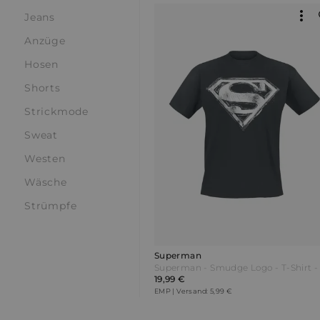
Jeans
Anzüge
Hosen
Shorts
Strickmode
Sweat
Westen
Wäsche
Strümpfe
Superman
19,99 €
EMP | Versand: 5,99 €