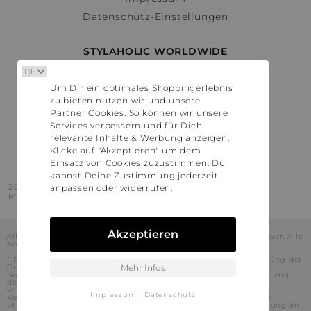
Datenschutz-Einstellungen
STYLAHOLIC WORLDWIDE
Deutschland
Um Dir ein optimales Shoppingerlebnis
Österreich
zu bieten nutzen wir und unsere
Schweiz
Partner Cookies. So können wir unsere
France
Services verbessern und für Dich
relevante Inhalte & Werbung anzeigen.
United States
Klicke auf "Akzeptieren" um dem
Einsatz von Cookies zuzustimmen. Du
kannst Deine Zustimmung jederzeit
2016 - 2026 © Stylaholic.
anpassen oder widerrufen.
Made for you with love in munich.
Akzeptieren
Alle Preise inkl. der jeweils geltenden gesetzlichen Mehrwertsteuer. Alle
Angaben ohne Gewähr.
* Die angezeigten Preise beinhalten Rabatte, die durch die Nutzung der
Gutschein-Codes auf den Seiten unserer Partner voraussichtlich
Mehr Infos
realisiert werden können. Stylaholic führt keine vollständige Prüfung
der Gutschein-Codes durch und es kann daher in Einzelfällen
vorkommen, dass die Gutscheine abweichend von unserem
Impressum
|
Datenschutz
Kenntnisstand bei dem jeweiligen Shop nicht oder nur teilweise
verwendet werden können. Darüber hinaus kann deren Verwendung an