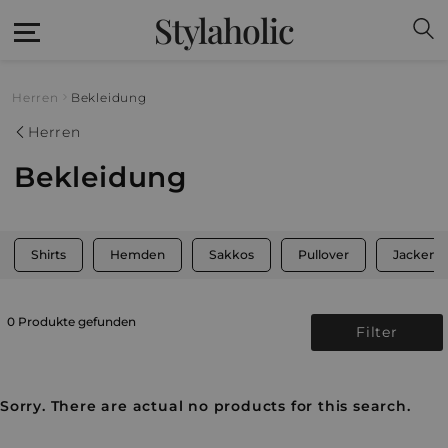
Stylaholic
Herren
Bekleidung
Herren
Bekleidung
Shirts
Hemden
Sakkos
Pullover
Jacken
0 Produkte gefunden
Filter
Sorry. There are actual no products for this search.