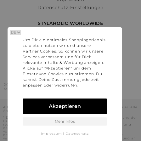
Datenschutz-Einstellungen
STYLAHOLIC WORLDWIDE
Deutschland
Um Dir ein optimales Shoppingerlebnis
Österreich
zu bieten nutzen wir und unsere
Schweiz
Partner Cookies. So können wir unsere
France
Services verbessern und für Dich
relevante Inhalte & Werbung anzeigen.
United States
Klicke auf "Akzeptieren" um dem
Einsatz von Cookies zuzustimmen. Du
kannst Deine Zustimmung jederzeit
2016 - 2026 © Stylaholic.
anpassen oder widerrufen.
Made for you with love in munich.
Akzeptieren
Alle Preise inkl. der jeweils geltenden gesetzlichen Mehrwertsteuer. Alle
Angaben ohne Gewähr.
* Die angezeigten Preise beinhalten Rabatte, die durch die Nutzung der
Gutschein-Codes auf den Seiten unserer Partner voraussichtlich
Mehr Infos
realisiert werden können. Stylaholic führt keine vollständige Prüfung
der Gutschein-Codes durch und es kann daher in Einzelfällen
vorkommen, dass die Gutscheine abweichend von unserem
Impressum
|
Datenschutz
Kenntnisstand bei dem jeweiligen Shop nicht oder nur teilweise
verwendet werden können. Darüber hinaus kann deren Verwendung an