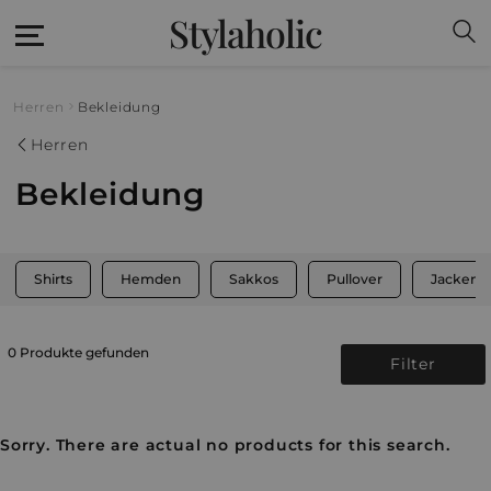
Stylaholic
Herren
Bekleidung
Herren
Bekleidung
Shirts
Hemden
Sakkos
Pullover
Jacken
0 Produkte gefunden
Filter
Sorry. There are actual no products for this search.