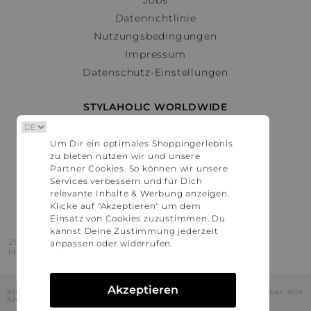
Datenrichtlinie
Nutzungsbedingungen
Impressum
Datenschutz-Einstellungen
STYLAHOLIC WORLDWIDE
Deutschland
Um Dir ein optimales Shoppingerlebnis
Österreich
zu bieten nutzen wir und unsere
Schweiz
Partner Cookies. So können wir unsere
France
Services verbessern und für Dich
relevante Inhalte & Werbung anzeigen.
United States
Klicke auf "Akzeptieren" um dem
Einsatz von Cookies zuzustimmen. Du
kannst Deine Zustimmung jederzeit
2016 - 2026 © Stylaholic.
anpassen oder widerrufen.
Made for you with love in munich.
Akzeptieren
Alle Preise inkl. der jeweils geltenden gesetzlichen Mehrwertsteuer. Alle
Angaben ohne Gewähr.