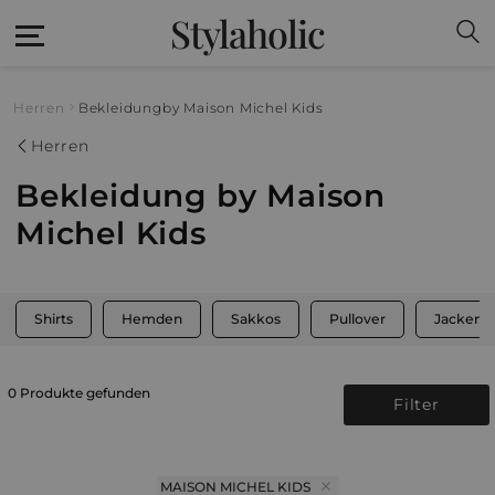
Stylaholic
Herren
Bekleidung
by Maison Michel Kids
Herren
Bekleidung by Maison
Michel Kids
Shirts
Hemden
Sakkos
Pullover
Jacken
0 Produkte gefunden
Filter
MAISON MICHEL KIDS