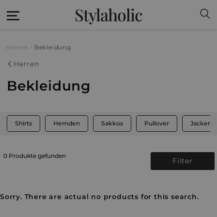
Stylaholic
Herren
Bekleidung
Herren
Bekleidung
Shirts
Hemden
Sakkos
Pullover
Jacken
0 Produkte gefunden
Filter
Sorry. There are actual no products for this search.