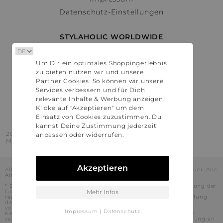
Datenschutz-Einstellungen
STYLAHOLIC WORLDWIDE
Deutschland
Um Dir ein optimales Shoppingerlebnis
Österreich
zu bieten nutzen wir und unsere
Schweiz
Partner Cookies. So können wir unsere
France
Services verbessern und für Dich
relevante Inhalte & Werbung anzeigen.
United States
Klicke auf "Akzeptieren" um dem
Einsatz von Cookies zuzustimmen. Du
kannst Deine Zustimmung jederzeit
2016 - 2026 © Stylaholic.
anpassen oder widerrufen.
Made for you with love in munich.
Akzeptieren
Alle Preise inkl. der jeweils geltenden gesetzlichen Mehrwertsteuer. Alle
Angaben ohne Gewähr.
* Die angezeigten Preise beinhalten Rabatte, die durch die Nutzung der
Gutschein-Codes auf den Seiten unserer Partner voraussichtlich
Mehr Infos
realisiert werden können. Stylaholic führt keine vollständige Prüfung
der Gutschein-Codes durch und es kann daher in Einzelfällen
vorkommen, dass die Gutscheine abweichend von unserem
Impressum
|
Datenschutz
Kenntnisstand bei dem jeweiligen Shop nicht oder nur teilweise
verwendet werden können. Darüber hinaus kann deren Verwendung an