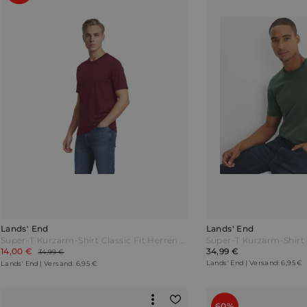
Lands' End
Lands' End
Super-T Kurzarm-Shirt Classic Fit Herren Rot by Lands' End
14,00 €
34,99 €
34,99 €
Lands' End | Versand: 6,95 €
Lands' End | Versand: 6,95 €
60%