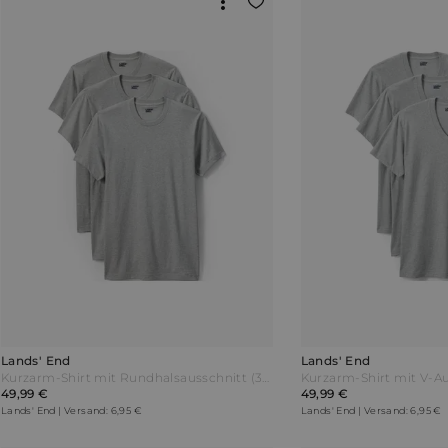
Lands' End
Lands' End
Kurzarm-Shirt mit Rundhalsausschnitt (3er-Set) Herren Grau by Lands' End
49,99 €
49,99 €
Lands' End | Versand: 6,95 €
Lands' End | Versand: 6,95 €