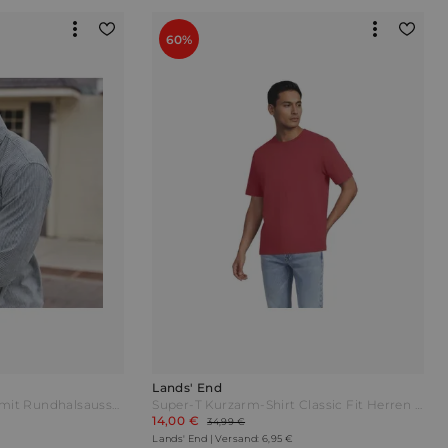
60%
Lands' End
Supima Kurzarm-Shirt mit Rundhalsausschnitt Herren Weiß by Lands' End
Super-T Kurzarm-Shirt Classic Fit Herren Braun by Lands' End
14,00 €
34,99 €
Lands' End | Versand: 6,95 €