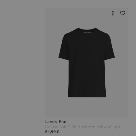
Lands' End
Deluxe Soft T-Shirt Herren Schwarz by Lands' End
54,99 €