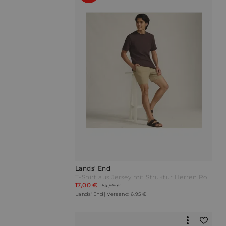
Lands' End
T-Shirt aus Jersey mit Struktur Herren Rot by Lands' End
17,00 €
54,99 €
Lands' End | Versand: 6,95 €