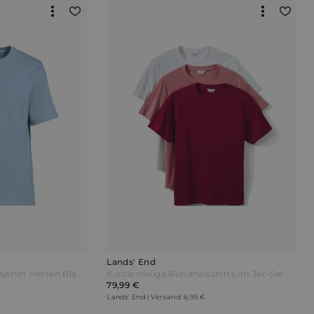
Lands' End
Kurzarm-Super-T Henleyshirt Herren Blau by Lands' End
Kurzärmelige Rundhalsshirts im 3er-Set Herren Sonstige by Lands' End
79,99 €
Lands' End | Versand: 6,95 €