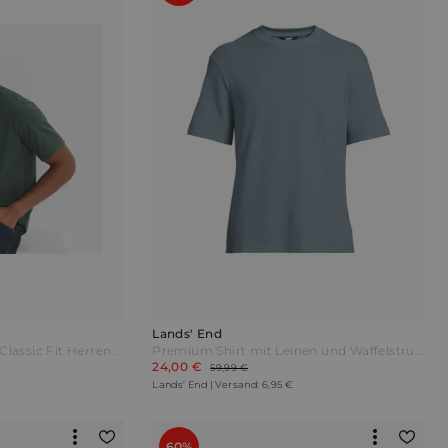
Lands' End
Super-T Kurzarm-Shirt Classic Fit Herren Grün by Lands' End
Premium Shirt mit Leinen und Waffelstruktur Herren Blau by Lands' End
24,00 €
59,99 €
Lands' End | Versand: 6,95 €
60%