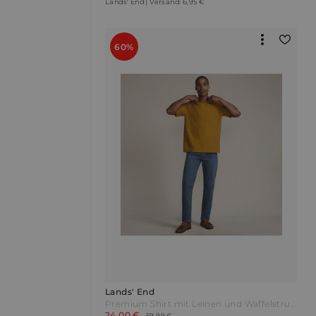
Lands' End | Versand: 6,95 €
60%
Lands' End
Premium Shirt mit Leinen und Waffelstruktur Herren Gelb by Lands' End
24,00 €
59,99 €