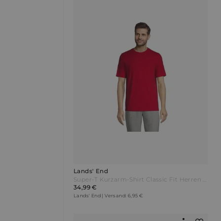
Lands' End
Super-T Kurzarm-Shirt Classic Fit Herren Rot by Lands' End
34,99 €
Lands' End | Versand: 6,95 €