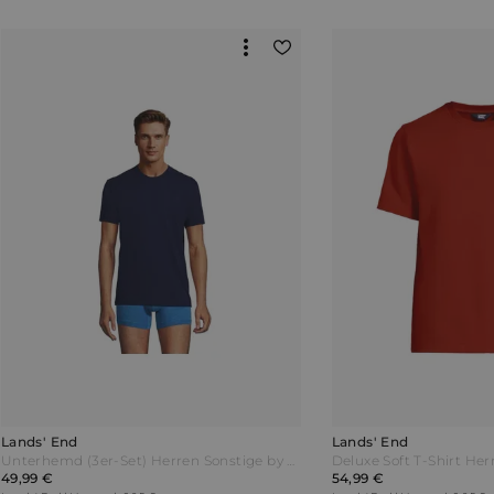
Lands' End
Lands' End
Unterhemd (3er-Set) Herren Sonstige by Lands' End
49,99 €
54,99 €