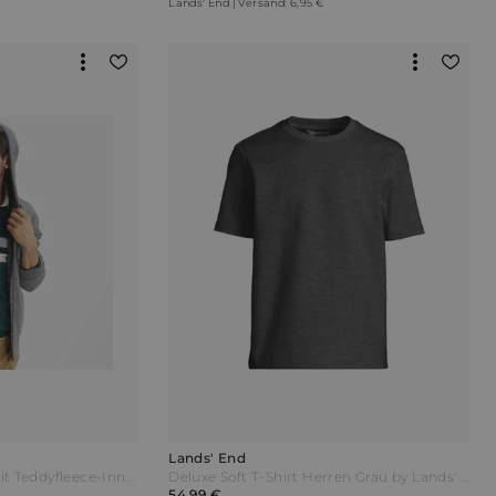
Lands' End | Versand: 6,95 €
Lands' End
Sweat-Kapuzenjacke mit Teddyfleece-Innenseite Herren Grau by Lands' End
Deluxe Soft T-Shirt Herren Grau by Lands' End
54,99 €