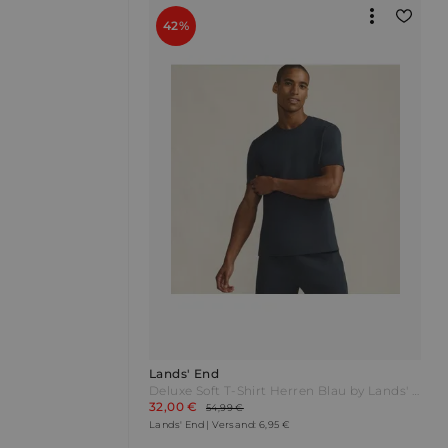
42%
Lands' End
Deluxe Soft T-Shirt Herren Blau by Lands' End
32,00 €
54,99 €
Lands' End | Versand: 6,95 €