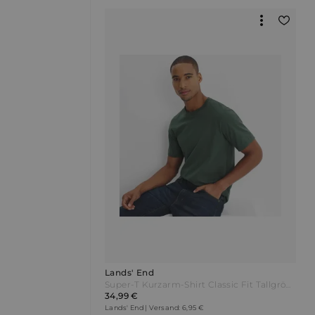
Lands' End
Super-T Kurzarm-Shirt Classic Fit Tallgröße Herren Grün by Lands' End
34,99 €
Lands' End | Versand: 6,95 €