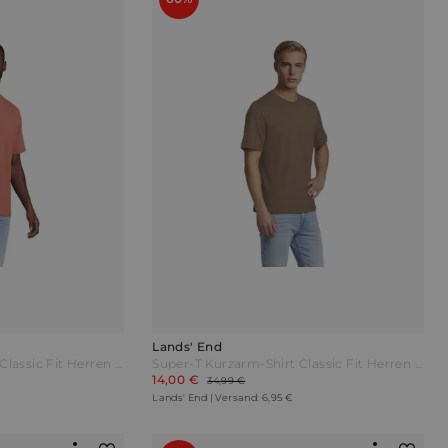
Lands' End
Super-T Kurzarm-Shirt Classic Fit Herren Rot by Lands' End
Super-T Kurzarm-Shirt Classic Fit Herren Braun by Lands' End
14,00 €
34,99 €
Lands' End | Versand: 6,95 €