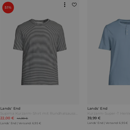
51%
Lands' End
Lands' End
Supima Kurzarm-Shirt mit Rundhalsausschnitt Herren Schwarz by Lands' End
22,00 €
39,99 €
44,99 €
Lands' End | Versand: 6,95 €
Lands' End | Versand: 6,95 €