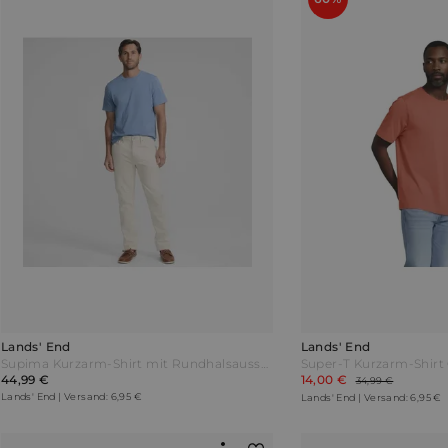
Lands' End
Lands' End
Supima Kurzarm-Shirt mit Rundhalsausschnitt Herren Blau by Lands' End
44,99 €
14,00 €
34,99 €
Lands' End | Versand: 6,95 €
Lands' End | Versand: 6,95 €