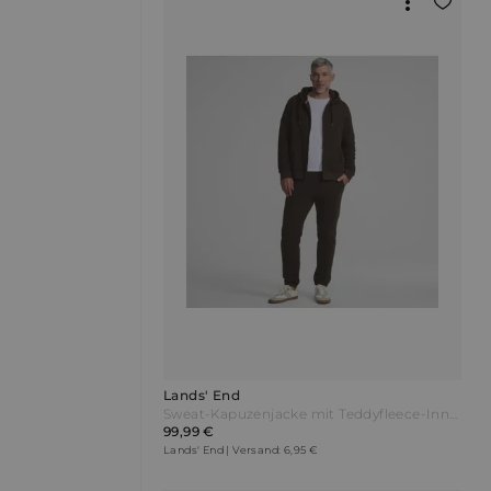
Lands' End
Sweat-Kapuzenjacke mit Teddyfleece-Innenseite Herren Braun by Lands' End
99,99 €
Lands' End | Versand: 6,95 €