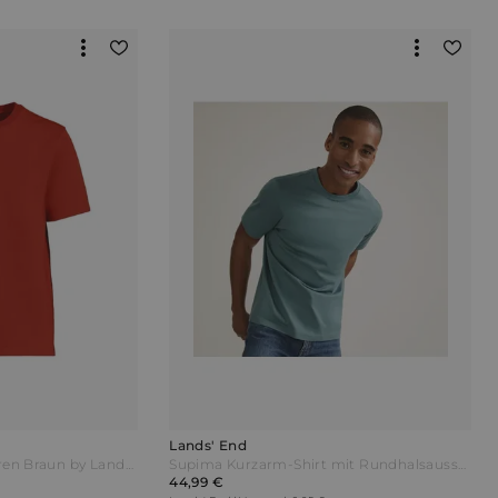
Lands' End
Deluxe Soft T-Shirt Herren Braun by Lands' End
Supima Kurzarm-Shirt mit Rundhalsausschnitt Herren Grün by Lands' End
44,99 €