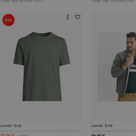
Lands' End | Versand: 6,95 €
Lands' End | Versand: 6,95 €
51%
Lands' End
Lands' End
Supima Kurzarm-Shirt mit Rundhalsausschnitt Herren Grün by Lands' End
22,00 €
99,99 €
44,99 €