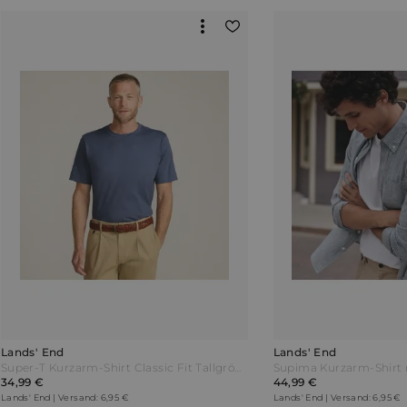
Lands' End
Lands' End
Super-T Kurzarm-Shirt Classic Fit Tallgröße Herren Blau by Lands' End
34,99 €
44,99 €
Lands' End | Versand: 6,95 €
Lands' End | Versand: 6,95 €