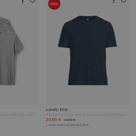
60%
Lands' End
Kurzarm-Shirt mit V-Ausschnitt (3er-Set) Herren Grau by Lands' End
Kurzarm-Shirt aus Baumwoll-/Leinenmix Herren Blau by Lands' End
20,00 €
49,99 €
Lands' End | Versand: 6,95 €