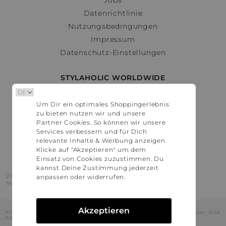
Datenrichtlinie
Nutzungsbedingungen
Impressum
Datenschutz-Einstellungen
STYLAHOLIC WORLDWIDE
Deutschland
Um Dir ein optimales Shoppingerlebnis
Österreich
zu bieten nutzen wir und unsere
Schweiz
Partner Cookies. So können wir unsere
France
Services verbessern und für Dich
relevante Inhalte & Werbung anzeigen.
United States
Klicke auf "Akzeptieren" um dem
Einsatz von Cookies zuzustimmen. Du
kannst Deine Zustimmung jederzeit
2016 - 2026 © Stylaholic.
anpassen oder widerrufen.
Made for you with love in munich.
Akzeptieren
Alle Preise inkl. der jeweils geltenden gesetzlichen Mehrwertsteuer. Alle
Angaben ohne Gewähr.