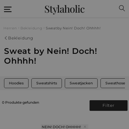
Stylaholic
Herren
Bekleidung
Sweat
by Nein! Doch! Ohhhh!
Bekleidung
Sweat by Nein! Doch!
Ohhhh!
Hoodies
Sweatshirts
Sweatjacken
Sweathosen
0 Produkte gefunden
Filter
NEIN! DOCH! OHHHH!