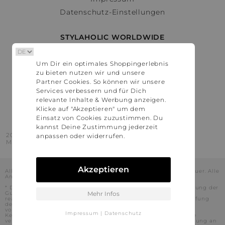
Datenschutz-Einstellungen
STYLAHOLIC WORLDWIDE
Deutschland
Um Dir ein optimales Shoppingerlebnis
Österreich
zu bieten nutzen wir und unsere
Schweiz
Partner Cookies. So können wir unsere
France
Services verbessern und für Dich
relevante Inhalte & Werbung anzeigen.
United States
Klicke auf "Akzeptieren" um dem
Einsatz von Cookies zuzustimmen. Du
kannst Deine Zustimmung jederzeit
2016 - 2026 © Stylaholic.
anpassen oder widerrufen.
Made for you with love in munich.
Akzeptieren
Alle Preise inkl. der jeweils geltenden gesetzlichen Mehrwertsteuer. Alle
Angaben ohne Gewähr.
* Die angezeigten Preise beinhalten Rabatte, die durch die Nutzung der
Gutschein-Codes auf den Seiten unserer Partner voraussichtlich
Mehr Infos
realisiert werden können. Stylaholic führt keine vollständige Prüfung
der Gutschein-Codes durch und es kann daher in Einzelfällen
vorkommen, dass die Gutscheine abweichend von unserem
Impressum
|
Datenschutz
Kenntnisstand bei dem jeweiligen Shop nicht oder nur teilweise
verwendet werden können. Darüber hinaus kann deren Verwendung an