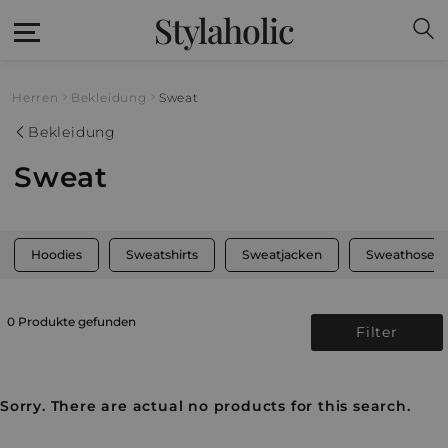
Stylaholic
Herren
Bekleidung
Sweat
Bekleidung
Sweat
Hoodies
Sweatshirts
Sweatjacken
Sweathosen
0 Produkte gefunden
Filter
Sorry. There are actual no products for this search.